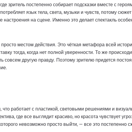
где зритель постепенно собирает подсказки вместе с героям
отребляет язык тела, света, музыки и чувств, потому сюжет
 настроения на сцене. Именно это делает спектакль особенн
 просто местом действия. Это чёткая метафора всей истор
тавку тогда, когда нет полной уверенности. То же происходи
ть совсем другую правду. Поэтому зрителю придется постоя
ние.
м, что работает с пластикой, световыми решениями и визуа
тива, где все выглядит красиво, но красота чувствует угро
 которого невозможно просто выйти, — все это постепенно 