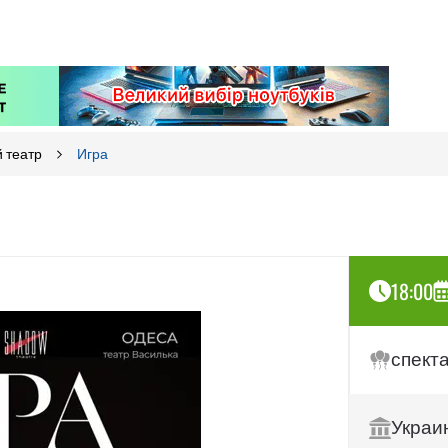
 театр
Игра
18:00
спект
Украи