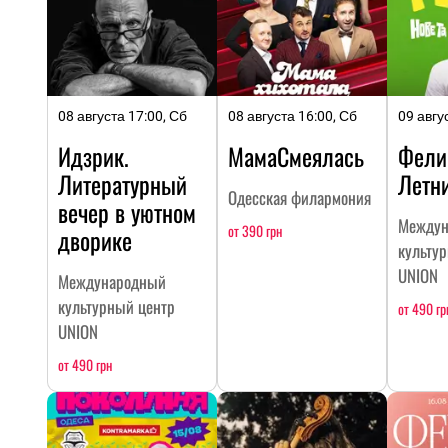
08 августа 17:00, Сб
08 августа 16:00, Сб
09 авгу
Идзрик.
МамаСмеялась
Фели
Литературный
Летн
Одесская филармония
вечер в уютном
Междун
от 390 грн
дворике
культу
UNION
Международный
культурный центр
от 490 гр
UNION
от 490 грн