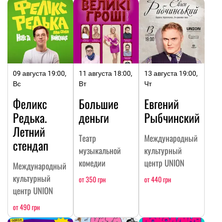
09 августа 19:00,
11 августа 18:00,
13 августа 19:00,
Вс
Вт
Чт
Феликс
Большие
Евгений
Редька.
деньги
Рыбчинский
Летний
Театр
Международный
стендап
музыкальной
культурный
комедии
центр UNION
Международный
культурный
от 350 грн
от 440 грн
центр UNION
от 490 грн