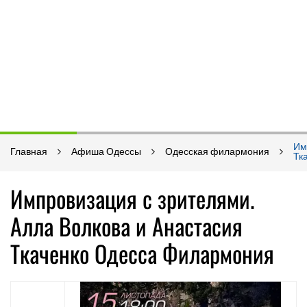
Им
Главная
Афиша Одессы
Одесская филармония
Тк
Импровизация с зрителями.
Алла Волкова и Анастасия
Ткаченко Одесса Филармония