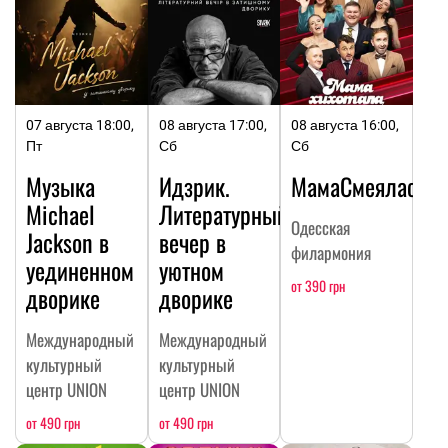
07 августа 18:00,
08 августа 17:00,
08 августа 16:00,
Пт
Сб
Сб
Музыка
Идзрик.
МамаСмеялась
Michael
Литературный
Одесская
Jackson в
вечер в
филармония
уединенном
уютном
от 390 грн
дворике
дворике
Международный
Международный
культурный
культурный
центр UNION
центр UNION
от 490 грн
от 490 грн