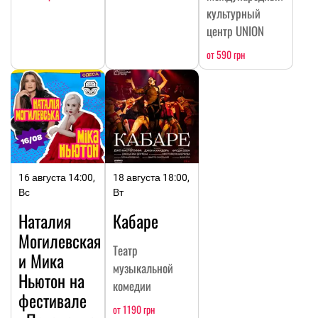
культурный
центр UNION
от 590 грн
16 августа 14:00,
18 августа 18:00,
Вс
Вт
Наталия
Кабаре
Могилевская
Театр
и Мика
музыкальной
Ньютон на
комедии
фестивале
от 1190 грн