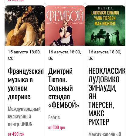
15 августа 18:00,
16 августа 18:00,
16 августа 18:00,
Сб
Вс
Вс
Французская
Дмитрий
НЕОКЛАССИКА:
музыка в
Тютюн.
ЛУДОВИКО
уютном
Сольный
ЭЙНАУДИ,
дворике
стендап
ЯН
«ФЕМБОЙ»
ТИЕРСЕН,
Международный
МАКС
культурный
Fabric
РИХТЕР
центр UNION
от 500 грн
Международный
от 490 грн