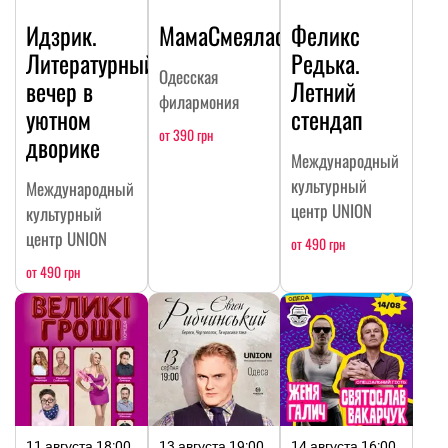
Идзрик.
МамаСмеялась
Феликс
Литературный
Редька.
Одесская
вечер в
Летний
филармония
уютном
стендап
от 390 грн
дворике
Международный
культурный
Международный
центр UNION
культурный
центр UNION
от 490 грн
от 490 грн
11 августа 18:00,
13 августа 19:00,
14 августа 16:00,