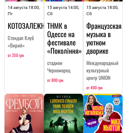
14 августа 18:00,
15 августа 14:00,
15 августа 18:00,
Пт
Сб
Сб
КОТОЗАЛЕЖНОСТЬ
ТНМК в
Французская
Одессе на
музыка в
Стендап Клуб
фестивале
уютном
«Вирий»
«Покоління»
дворике
от 350 грн
стадион
Международный
Черноморец
культурный
центр UNION
от 800 грн
от 490 грн