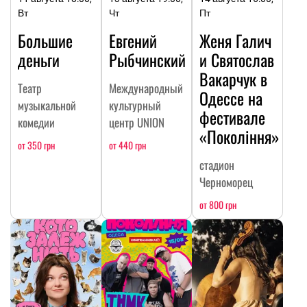
Вт
Чт
Пт
Большие
Евгений
Женя Галич
деньги
Рыбчинский
и Святослав
Вакарчук в
Театр
Международный
Одессе на
музыкальной
культурный
фестивале
комедии
центр UNION
«Покоління»
от 350 грн
от 440 грн
стадион
Черноморец
от 800 грн