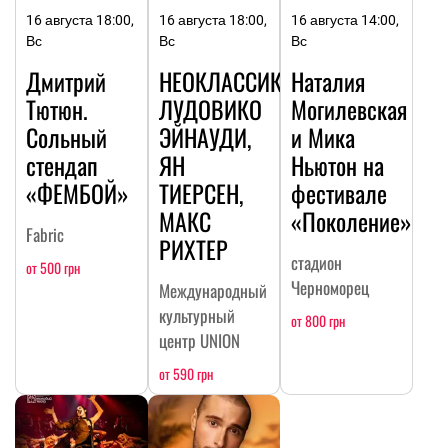
16 августа 18:00,
16 августа 18:00,
16 августа 14:00,
Вс
Вс
Вс
Дмитрий
НЕОКЛАССИКА:
Наталия
Тютюн.
ЛУДОВИКО
Могилевская
Сольный
ЭЙНАУДИ,
и Мика
стендап
ЯН
Ньютон на
«ФЕМБОЙ»
ТИЕРСЕН,
фестивале
МАКС
«Поколение»
Fabric
РИХТЕР
стадион
от 500 грн
Черноморец
Международный
культурный
от 800 грн
центр UNION
от 590 грн