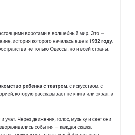
о настоящими воротами в волшебный мир. Это —
раине, история которого началась еще в
1932 году
.
остранства не только Одессы, но и всей страны.
акомство ребенка с театром
, с искусством, с
ией, которую рассказывает не книга или экран, а
и учат. Через движения, голос, музыку и свет они
разворачивались события — каждая сказка
ектакль, может иметь счастливый финал, если