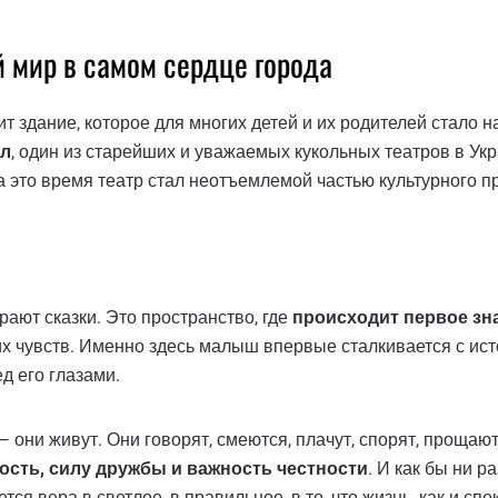
 мир в самом сердце города
оит здание, которое для многих детей и их родителей стал
ол
, один из старейших и уважаемых кукольных театров в Ук
а это время театр стал неотъемлемой частью культурного пр
грают сказки. Это пространство, где
происходит первое зн
чувств. Именно здесь малыш впервые сталкивается с истор
д его глазами.
 они живут. Они говорят, смеются, плачут, спорят, прощают 
ость, силу дружбы и важность честности
. И как бы ни 
ся вера в светлое, в правильное, в то, что жизнь, как и сп