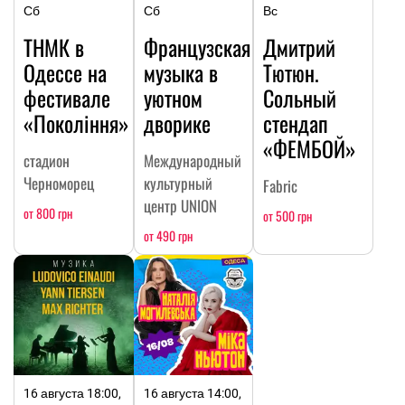
Сб
Сб
Вс
ТНМК в
Французская
Дмитрий
Одессе на
музыка в
Тютюн.
фестивале
уютном
Сольный
«Покоління»
дворике
стендап
«ФЕМБОЙ»
стадион
Международный
Черноморец
культурный
Fabric
центр UNION
от 800 грн
от 500 грн
от 490 грн
16 августа 18:00,
16 августа 14:00,