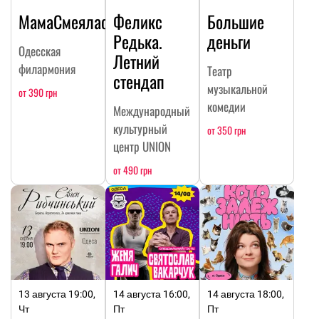
МамаСмеялась
Феликс
Большие
Редька.
деньги
Одесская
Летний
филармония
Театр
стендап
музыкальной
от 390 грн
комедии
Международный
культурный
от 350 грн
центр UNION
от 490 грн
13 августа 19:00,
14 августа 16:00,
14 августа 18:00,
Чт
Пт
Пт