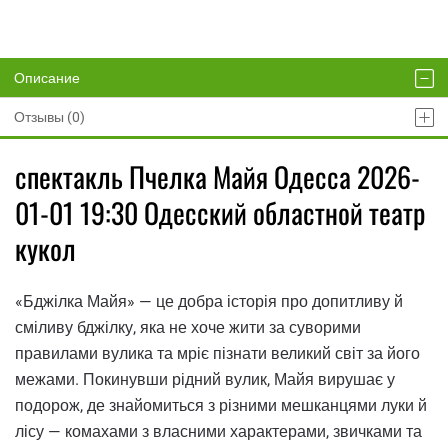
Описание
Отзывы (0)
спектакль Пчелка Майя Одесса 2026-
01-01 19:30 Одесский областной театр
кукол
«Бджілка Майя» — це добра історія про допитливу й
сміливу бджілку, яка не хоче жити за суворими
правилами вулика та мріє пізнати великий світ за його
межами. Покинувши рідний вулик, Майя вирушає у
подорож, де знайомиться з різними мешканцями луки й
лісу — комахами з власними характерами, звичками та