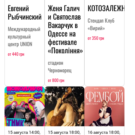
Евгений
Женя Галич
КОТОЗАЛЕЖНОС
Рыбчинский
и Святослав
Стендап Клуб
Вакарчук в
«Вирий»
Международный
Одессе на
культурный
от 350 грн
фестивале
центр UNION
«Покоління»
от 440 грн
стадион
Черноморец
от 800 грн
15 августа 14:00,
15 августа 18:00,
16 августа 18:00,