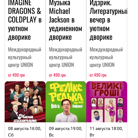
IMAGINE
Музыка
Идзрик.
DRAGONS &
Michael
Литературный
COLDPLAY в
Jackson в
вечер в
уютном
уединенном
уютном
дворике
дворике
дворике
Международный
Международный
Международный
культурный
культурный
культурный
центр UNION
центр UNION
центр UNION
от 490 грн
от 490 грн
от 490 грн
08 августа 16:00,
09 августа 19:00,
11 августа 18:00,
Сб
Вс
Вт