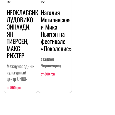
Вс
Вс
НЕОКЛАССИКА:
Наталия
ЛУДОВИКО
Могилевская
ЭЙНАУДИ,
и Мика
ЯН
Ньютон на
ТИЕРСЕН,
фестивале
МАКС
«Поколение»
РИХТЕР
стадион
Черноморец
Международный
культурный
от 800 грн
центр UNION
от 590 грн