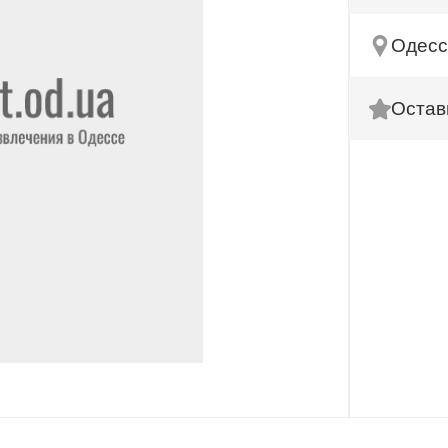
Одесс
Остав