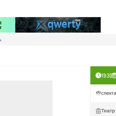
а
19:30
спект
Театр