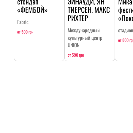
стендап
ЭЙНАУДИ, ЯН
Мика
«ФЕМБОЙ»
ТИЕРСЕН, МАКС
фест
РИХТЕР
«Пок
Fabric
Международный
стадио
от 500 грн
культурный центр
от 800 гр
UNION
от 590 грн