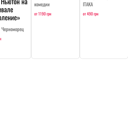
 Ньютон на
комедии
ITAKA
ивале
от 1190 грн
от 490 грн
оление»
н Черноморец
н