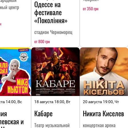
Одессе на
рный центр
от 350 грн
фестивале
«Покоління»
н
стадион Черноморец
от 800 грн
ста 14:00, Вс
18 августа 18:00, Вт
20 августа 19:00, Чт
лия
Кабаре
Никита Киселев
левская и
Театр музыкальной
концертная арена