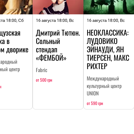
ста 18:00, Сб
16 августа 18:00, Вс
16 августа 18:00, Вс
цузская
Дмитрий Тютюн.
НЕОКЛАССИКА:
ка в
Сольный
ЛУДОВИКО
ом дворике
стендап
ЭЙНАУДИ, ЯН
«ФЕМБОЙ»
ТИЕРСЕН, МАКС
ародный
РИХТЕР
рный центр
Fabric
Международный
от 500 грн
культурный центр
н
UNION
от 590 грн