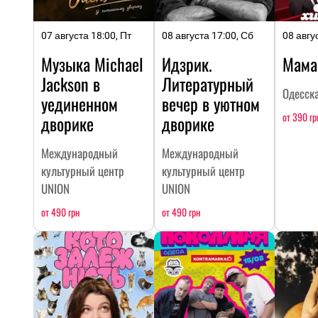
07 августа 18:00, Пт
08 августа 17:00, Сб
08 авгу
Музыка Michael
Идзрик.
Мама
Jackson в
Литературный
Одесск
уединенном
вечер в уютном
от 390 гр
дворике
дворике
Международный
Международный
культурный центр
культурный центр
UNION
UNION
от 490 грн
от 490 грн