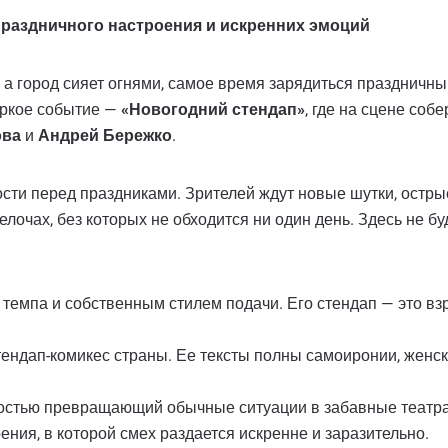
праздничного настроения и искренних эмоций
 а город сияет огнями, самое время зарядиться праздничн
яркое событие —
«Новогодний стендап»
, где на сцене со
ова
и
Андрей Бережко
.
ости перед праздниками. Зрителей ждут новые шутки, остр
елочах, без которых не обходится ни один день. Здесь не б
темпа и собственным стилем подачи. Его стендап — это вз
ендап-комикес страны. Ее тексты полны самоиронии, женс
костью превращающий обычные ситуации в забавные театр
ния, в которой смех раздается искренне и заразительно.