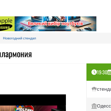
Новогодний стендап
илармония
19:30
стенд
Одесс