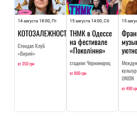
14 августа 18:00, Пт
15 августа 14:00, Сб
15 авгу
КОТОЗАЛЕЖНОСТЬ
ТНМК в Одессе
Фран
на фестивале
музы
Стендап Клуб
«Покоління»
уютн
«Вирий»
стадион Черноморец
Междун
от 350 грн
культу
от 800 грн
UNION
от 490 гр