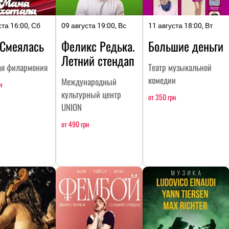
ста 16:00, Сб
09 августа 19:00, Вс
11 августа 18:00, Вт
Смеялась
Феликс Редька.
Большие деньги
Летний стендап
ая филармония
Театр музыкальной
комедии
Международный
н
культурный центр
от 350 грн
UNION
от 490 грн