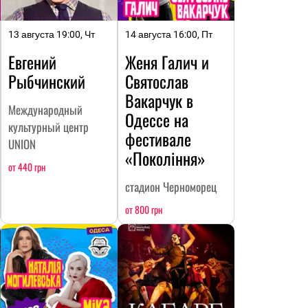
13 августа 19:00, Чт
14 августа 16:00, Пт
Евгений
Женя Галич и
Рыбчинский
Святослав
Вакарчук в
Международный
Одессе на
культурный центр
фестивале
UNION
«Покоління»
от 440 грн
стадион Черноморец
от 800 грн