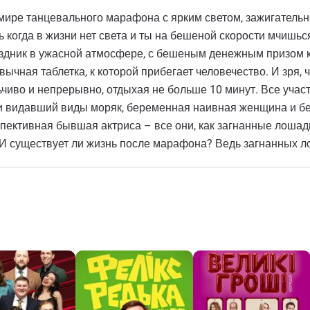
ире танцевального марафона с ярким светом, зажигательн
когда в жизни нет света и ты на бешеной скорости мчишься
здник в ужасной атмосфере, с бешеным денежным призом к
ычная таблетка, к которой прибегает человечество. И зря, ч
льчиво и непрерывно, отдыхая не больше 10 минут. Все учас
й и видавший виды моряк, беременная наивная женщина и
ективная бывшая актриса – все они, как загнанные лошади
 И существует ли жизнь после марафона? Ведь загнанных л