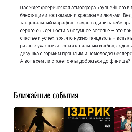
Вас ждет феерическая атмосфера крупнейшего в м
блестящими костюмами и красивыми людьми! Ведь 
танцевальный марафон создан подарить тебе пра
серого обыденности в безумное веселье – это прив
счастье и успех, зря, что нужно танцевать – вспы
разные участники: юный и сильный ковбой, седо
девушка с горьким прошлым и немолодая бесперсп
А вот всем ли станет силы добраться до финиша?
Ближайшие события