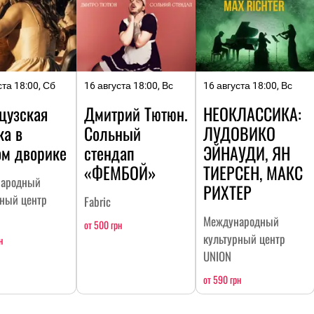
ста 18:00, Сб
16 августа 18:00, Вс
16 августа 18:00, Вс
цузская
Дмитрий Тютюн.
НЕОКЛАССИКА:
ка в
Сольный
ЛУДОВИКО
ом дворике
стендап
ЭЙНАУДИ, ЯН
«ФЕМБОЙ»
ТИЕРСЕН, МАКС
ародный
РИХТЕР
рный центр
Fabric
Международный
от 500 грн
культурный центр
н
UNION
от 590 грн