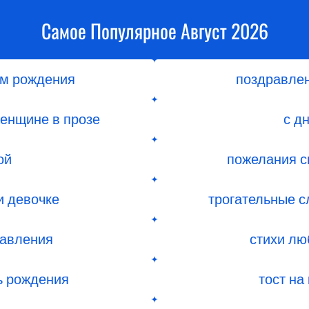
Самое Популярное Август 2026
ём рождения
поздравлен
енщине в прозе
с д
ой
пожелания с
и девочке
трогательные с
равления
стихи лю
ь рождения
тост на