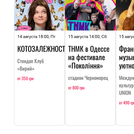
14 августа 18:00, Пт
15 августа 14:00, Сб
15 авгу
КОТОЗАЛЕЖНОСТЬ
ТНМК в Одессе
Фран
на фестивале
музы
Стендап Клуб
«Покоління»
уютн
«Вирий»
стадион Черноморец
Междун
от 350 грн
культу
от 800 грн
UNION
от 490 гр