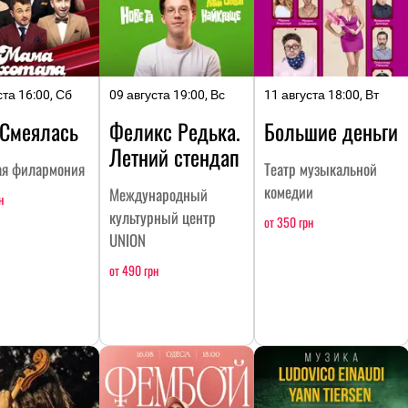
ста 16:00, Сб
09 августа 19:00, Вс
11 августа 18:00, Вт
Смеялась
Феликс Редька.
Большие деньги
Летний стендап
ая филармония
Театр музыкальной
комедии
Международный
н
культурный центр
от 350 грн
UNION
от 490 грн