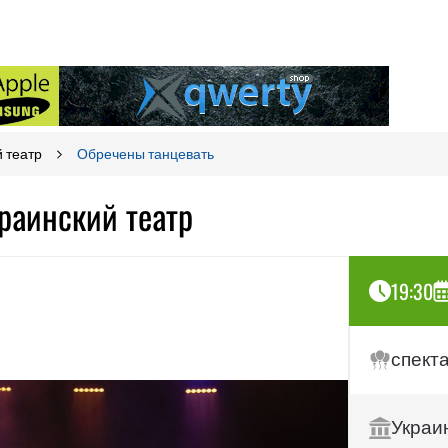
 театр
Обречены танцевать
раинский театр
19:30
спект
Украи