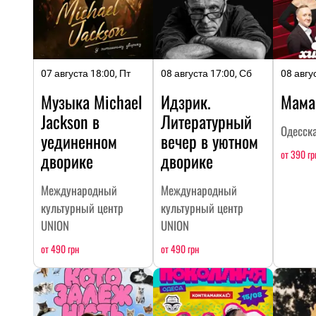
07 августа 18:00, Пт
08 августа 17:00, Сб
08 авгу
Музыка Michael
Идзрик.
Мама
Jackson в
Литературный
Одесск
уединенном
вечер в уютном
от 390 гр
дворике
дворике
Международный
Международный
культурный центр
культурный центр
UNION
UNION
от 490 грн
от 490 грн