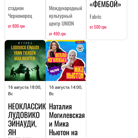
«ФЕМБОЙ»
стадион
Международный
Черноморец
культурный
Fabric
центр UNION
от 800 грн
от 500 грн
от 490 грн
16 августа 18:00,
16 августа 14:00,
Вс
Вс
НЕОКЛАССИКА:
Наталия
ЛУДОВИКО
Могилевская
ЭЙНАУДИ,
и Мика
ЯН
Ньютон на