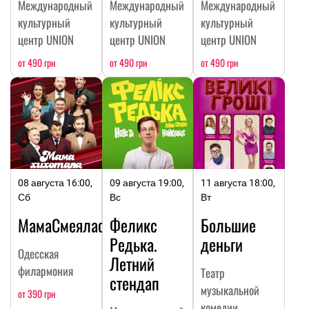
Международный
Международный
Международный
культурный
культурный
культурный
центр UNION
центр UNION
центр UNION
от 490 грн
от 490 грн
от 490 грн
08 августа 16:00,
09 августа 19:00,
11 августа 18:00,
Сб
Вс
Вт
МамаСмеялась
Феликс
Большие
Редька.
деньги
Одесская
Летний
филармония
Театр
стендап
музыкальной
от 390 грн
комедии