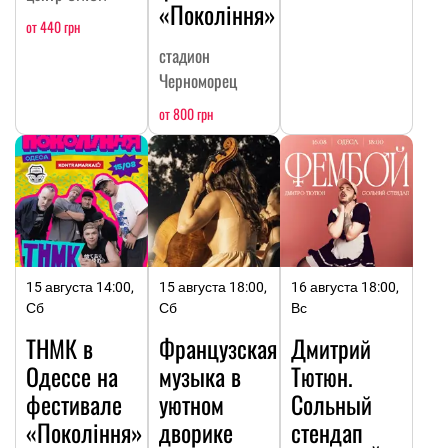
«Покоління»
от 440 грн
стадион
Черноморец
от 800 грн
15 августа 14:00,
15 августа 18:00,
16 августа 18:00,
Сб
Сб
Вс
ТНМК в
Французская
Дмитрий
Одессе на
музыка в
Тютюн.
фестивале
уютном
Сольный
«Покоління»
дворике
стендап