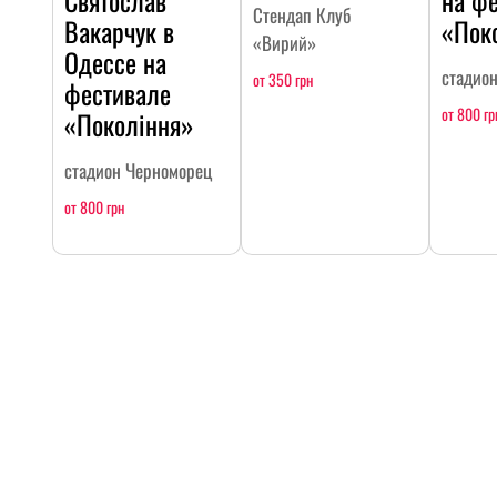
Святослав
на ф
Стендап Клуб
Вакарчук в
«Пок
«Вирий»
Одессе на
стадио
от 350 грн
фестивале
от 800 гр
«Покоління»
стадион Черноморец
от 800 грн