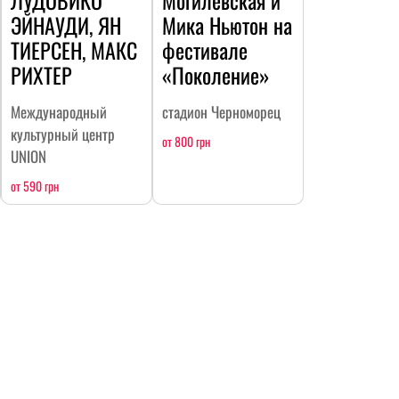
ЛУДОВИКО
Могилевская и
ЭЙНАУДИ, ЯН
Мика Ньютон на
ТИЕРСЕН, МАКС
фестивале
РИХТЕР
«Поколение»
Международный
стадион Черноморец
культурный центр
от 800 грн
UNION
от 590 грн