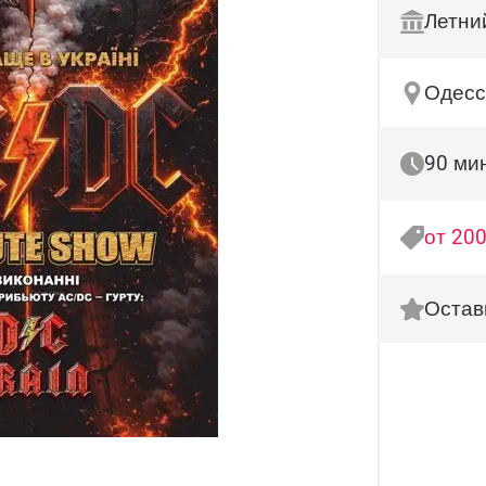
Летни
Одесс
90 ми
от 200
Остав