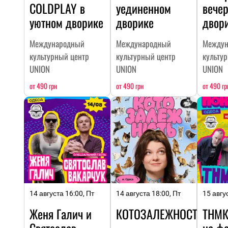
COLDPLAY в
уединенном
вечер
уютном дворике
дворике
двор
Международный
Международный
Междун
культурный центр
культурный центр
культу
UNION
UNION
UNION
от 490 грн
от 490 грн
от 490 гр
14 августа 16:00, Пт
14 августа 18:00, Пт
15 авгу
Женя Галич и
КОТОЗАЛЕЖНОСТЬ
ТНМК