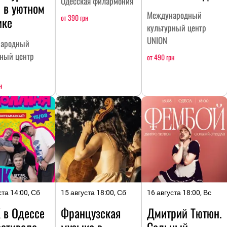
Одесская филармония
 в уютном
Международный
от 390 грн
ике
культурный центр
UNION
ародный
рный центр
от 490 грн
н
ста 14:00, Сб
15 августа 18:00, Сб
16 августа 18:00, Вс
 в Одессе
Французская
Дмитрий Тютюн.