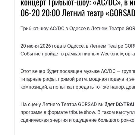
концерт Трибьют-шоу: «AC/DC», в 
06-20 20:00 Летний театр «GORSA
Триб-ют-шоу AC/DC в Одессе в Летнем Театре GO
20 июня 2026 года в Одессе, в Летнем Театре GOR
Событие пройдет в рамках пивных Weekendiv, орган
Этот вечер будет посвящен музыке AC/DC — группы,
гитарные рифы, прямой ритм, мощная подача и эн
композиций, а попытка передать тот же напор, др
На сцену Летнего Театра GORSAD выйдет
DC/TRAI
программ в формате tribute show. В таком выступ
сценическая энергия и ощущение большого рок-кон