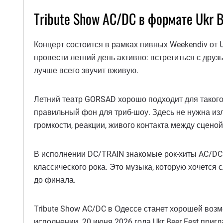
Tribute Show AC/DC в формате Ukr B
Концерт состоится в рамках пивных Weekendiv от U
провести летний день активно: встретиться с дру
лучше всего звучит вживую.
Летний театр GORSAD хорошо подходит для такого
правильный фон для триб-шоу. Здесь не нужна из
громкости, реакции, живого контакта между сцено
В исполнении DC/TRAIN знакомые рок-хиты AC/DC 
классического рока. Это музыка, которую хочется
до финала.
Tribute Show AC/DC в Одессе станет хорошей воз
исполнении. 20 июня 2026 года Ukr Beer Fest приг