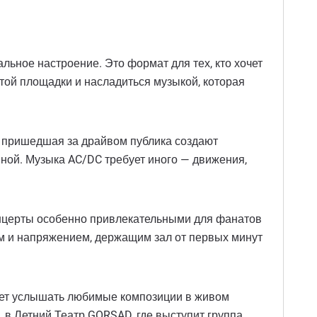
альное настроение. Это формат для тех, кто хочет
ытой площадки и насладиться музыкой, которая
и пришедшая за драйвом публика создают
ной. Музыка AC/DC требует иного — движения,
концерты особенно привлекательными для фанатов
лом и напряжением, держащим зал от первых минут
очет услышать любимые композиции в живом
, в Летний Театр GORSAD, где выступит группа