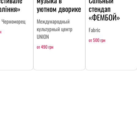
естивале
музыка в
Сольный
оління»
уютном дворике
стендап
«ФЕМБОЙ»
н Черноморец
Международный
культурный центр
Fabric
н
UNION
от 500 грн
от 490 грн