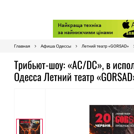
Главная
Афиша Одессы
Летний театр «GORSAD»
Трибьют-шоу: «AC/DC», в испо
Одесса Летний театр «GORSAD