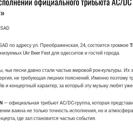
исполнении официального трибьюта AC/DC 
D»
RSAD
SAD по адресу ул. Преображенская, 24, состоится громкое
T
изуемых Ukr Beer Fest для одесситов и гостей города.
 чьи песни давно стали частью мировой рок-культуры. Их зв
ергия, не требующая лишних пояснений. Именно поэтому т
айв и концертный характер, за который эту музыку любят уж
N
— официальная трибьют AC/DC-группа, которая представит
лении важна не только точность исполнения, но и атмосфера
церта, где зал становится частью события.