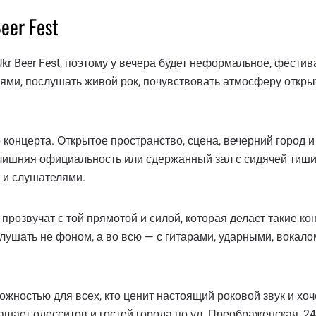
eer Fest
kr Beer Fest, поэтому у вечера будет неформальное, фестив
зьями, послушать живой рок, почувствовать атмосферу откр
 концерта. Открытое пространство, сцена, вечерний город 
лишняя официальность или сдержанный зал с сидячей тиши
й и слушателями.
прозвучат с той прямотой и силой, которая делает такие 
 слушать не фоном, а во всю — с гитарами, ударными, вока
можностью для всех, кто ценит настоящий роковой звук и х
лашает одесситов и гостей города по ул. Преображенская, 24