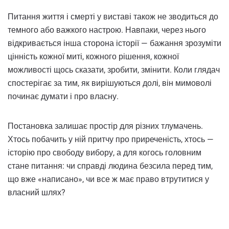
Питання життя і смерті у виставі також не зводиться до
темного або важкого настрою. Навпаки, через нього
відкривається інша сторона історії — бажання зрозуміти
цінність кожної миті, кожного рішення, кожної
можливості щось сказати, зробити, змінити. Коли глядач
спостерігає за тим, як вирішуються долі, він мимоволі
починає думати і про власну.
Постановка залишає простір для різних тлумачень.
Хтось побачить у ній притчу про приреченість, хтось —
історію про свободу вибору, а для когось головним
стане питання: чи справді людина безсила перед тим,
що вже «написано», чи все ж має право втрутитися у
власний шлях?