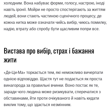
холодним. Вона набуває форми, голосу, настрою, іноді
навіть іронії. Мойри не просто спостерігають за життям
людей, вони стають частиною сценічного процесу, де
кожна нитка може означати чийсь вибір, чиюсь помилку,
надію, втрату або спробу бути щасливим попри все.
Вистава про вибір, страх і бажання
жити
«Де-Ци-Ма» торкається тем, які неможливо вичерпати
однією відповіддю. Щастя тут не подається як проста
винагорода за правильні вчинки. Воно постає як те,
заради чого людина може ризикувати, сперечатися з
обставинами, йти проти очікуваного й навіть кидати
виклик тому, що здається незмінним.