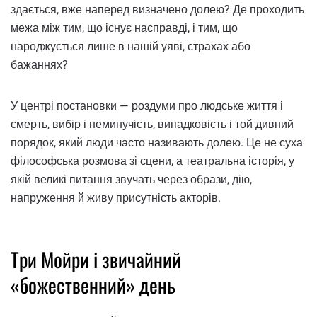
здається, вже наперед визначено долею? Де проходить
межа між тим, що існує насправді, і тим, що
народжується лише в нашій уяві, страхах або
бажаннях?
У центрі постановки — роздуми про людське життя і
смерть, вибір і неминучість, випадковість і той дивний
порядок, який люди часто називають долею. Це не суха
філософська розмова зі сцени, а театральна історія, у
якій великі питання звучать через образи, дію,
напруження й живу присутність акторів.
Три Мойри і звичайний
«божественний» день