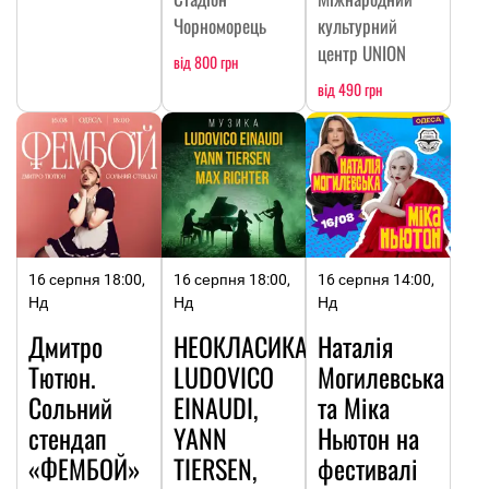
Чорноморець
культурний
центр UNION
від 800 грн
від 490 грн
16 серпня 18:00,
16 серпня 18:00,
16 серпня 14:00,
Нд
Нд
Нд
Дмитро
НЕОКЛАСИКА:
Наталія
Тютюн.
LUDOVICO
Могилевська
Сольний
EINAUDI,
та Міка
стендап
YANN
Ньютон на
«ФЕМБОЙ»
TIERSEN,
фестивалі