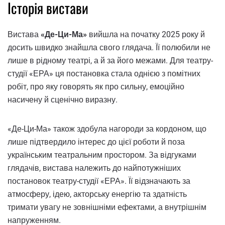
Історія вистави
Вистава
«Де-Ци-Ма»
вийшла на початку 2025 року й
досить швидко знайшла свого глядача. Її полюбили не
лише в рідному театрі, а й за його межами. Для театру-
студії «ЕРА» ця постановка стала однією з помітних
робіт, про яку говорять як про сильну, емоційно
насичену й сценічно виразну.
«Де-Ци-Ма» також здобула нагороди за кордоном, що
лише підтвердило інтерес до цієї роботи й поза
українським театральним простором. За відгуками
глядачів, вистава належить до найпотужніших
постановок театру-студії «ЕРА». Її відзначають за
атмосферу, ідею, акторську енергію та здатність
тримати увагу не зовнішніми ефектами, а внутрішнім
напруженням.