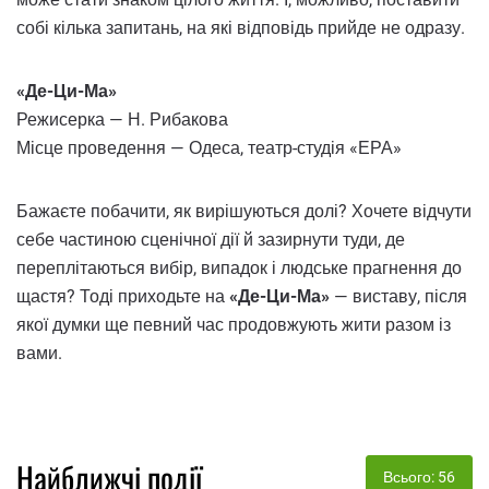
собі кілька запитань, на які відповідь прийде не одразу.
«Де-Ци-Ма»
Режисерка — Н. Рибакова
Місце проведення — Одеса, театр-студія «ЕРА»
Бажаєте побачити, як вирішуються долі? Хочете відчути
себе частиною сценічної дії й зазирнути туди, де
переплітаються вибір, випадок і людське прагнення до
щастя? Тоді приходьте на
«Де-Ци-Ма»
— виставу, після
якої думки ще певний час продовжують жити разом із
вами.
Найближчі події
Всього: 56