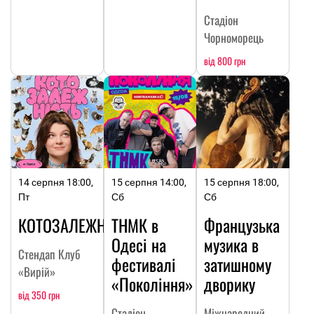
Стадіон
Чорноморець
від 800 грн
14 серпня 18:00,
15 серпня 14:00,
15 серпня 18:00,
Пт
Сб
Сб
КОТОЗАЛЕЖНІСТЬ
ТНМК в
Французька
Одесі на
музика в
Стендап Клуб
фестивалі
затишному
«Вирій»
«Покоління»
дворику
від 350 грн
Стадіон
Міжнародний