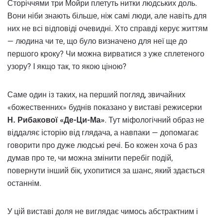
Сторіччями три Мойри плетуть нитки людських доль.
Вони ніби знають більше, ніж самі люди, але навіть для
них не всі відповіді очевидні. Хто справді керує життям
— людина чи те, що було визначено для неї ще до
першого кроку? Чи можна вирватися з уже сплетеного
узору? І якщо так, то якою ціною?
Саме один із таких, на перший погляд, звичайних
«божественних» буднів показано у виставі режисерки
Н. Рибакової
«Де-Ци-Ма»
. Тут міфологічний образ не
віддаляє історію від глядача, а навпаки — допомагає
говорити про дуже людські речі. Бо кожен хоча б раз
думав про те, чи можна змінити перебіг подій,
повернути інший бік, ухопитися за шанс, який здається
останнім.
У цій виставі доля не виглядає чимось абстрактним і