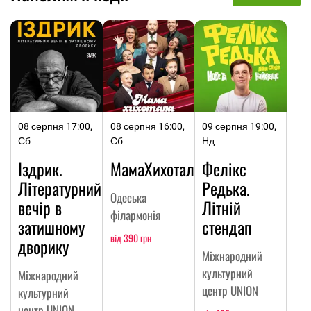
08 серпня 17:00,
08 серпня 16:00,
09 серпня 19:00,
Сб
Сб
Нд
Іздрик.
МамаХихотала
Фелікс
Літературний
Редька.
Одеська
вечір в
Літній
філармонія
затишному
стендап
від 390 грн
дворику
Міжнародний
культурний
Міжнародний
центр UNION
культурний
центр UNION