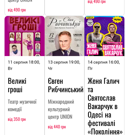
від 490 грн
від 490 грн
11 серпня 18:00,
13 серпня 19:00,
14 серпня 16:00,
Вт
Чт
Пт
Великі
Євген
Женя Галич
гроші
Рибчинський
та
Святослав
Театр музичної
Міжнародний
Вакарчук в
комедії
культурний
Одесі на
центр UNION
від 350 грн
фестивалі
від 440 грн
«Покоління»