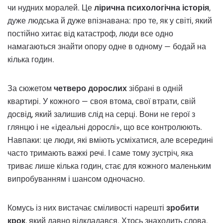
чи нудних моралей. Це
лірична психологічна історія
,
дуже людська й дуже впізнавана: про те, як у світі, який
постійно хитає від катастроф, люди все одно
намагаються знайти опору одне в одному — бодай на
кілька годин.
За сюжетом
четверо дорослих
зібрані в одній
квартирі. У кожного — своя втома, свої втрати, свій
досвід, який залишив слід на серці. Вони не герої з
глянцю і не «ідеальні дорослі», що все контролюють.
Навпаки: це люди, які вміють усміхатися, але всередині
часто тримають важкі речі. І саме тому зустріч, яка
триває лише кілька годин, стає для кожного маленьким
випробуванням і шансом одночасно.
Комусь із них вистачає сміливості нарешті
зробити
крок
, який давно відкладався. Хтось знаходить слова,