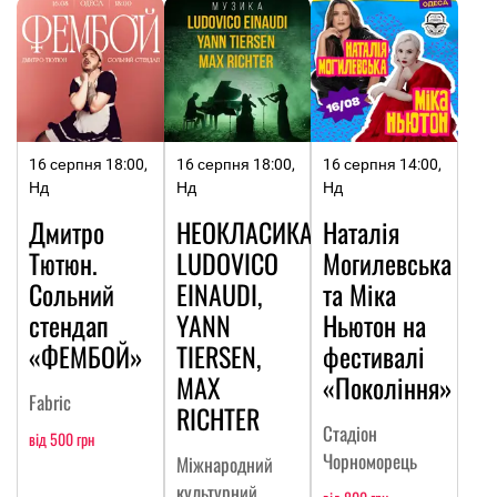
16 серпня 18:00,
16 серпня 18:00,
16 серпня 14:00,
Нд
Нд
Нд
Дмитро
НЕОКЛАСИКА:
Наталія
Тютюн.
LUDOVICO
Могилевська
Сольний
EINAUDI,
та Міка
стендап
YANN
Ньютон на
«ФЕМБОЙ»
TIERSEN,
фестивалі
MAX
«Покоління»
Fabric
RICHTER
Стадіон
від 500 грн
Чорноморець
Міжнародний
культурний