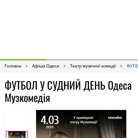
Головна
Афіша Одеси
Театр музичної комедії
ФУТБ
ФУТБОЛ У СУДНИЙ ДЕНЬ Одеса
Музкомедія