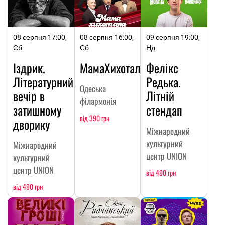
08 серпня 17:00,
08 серпня 16:00,
09 серпня 19:00,
Сб
Сб
Нд
Іздрик.
МамаХихотала
Фелікс
Літературний
Редька.
Одеська
вечір в
Літній
філармонія
затишному
стендап
від 390 грн
дворику
Міжнародний
культурний
Міжнародний
центр UNION
культурний
центр UNION
від 490 грн
від 490 грн