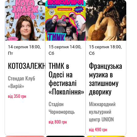
14 серпня 18:00,
15 серпня 14:00,
15 серпня 18:00,
Пт
Сб
Сб
КОТОЗАЛЕЖНІСТЬ
ТНМК в
Французька
Одесі на
музика в
Стендап Клуб
фестивалі
затишному
«Вирій»
«Покоління»
дворику
від 350 грн
Стадіон
Міжнародний
Чорноморець
культурний
центр UNION
від 800 грн
від 490 грн