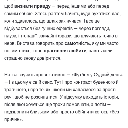
щоб
визнати правду
— перед іншими або перед
самим собою. Хтось раптом бачить, куди рухатися далі,
коли здавалось, що шлях закінчився. І все це
відбувається без гучних ефектів — через погляди,
паузи, інтонації, звичайні фрази, що влучають точно в
нерв. Вистава говорить про
самотність
, яку ми часто
носимо тихо, і про
прагнення любити
, навіть коли
страшно знову довіритися.
Назва звучить провокативно — «Футбол у Судний день»
— і в цьому є свій сенс. Тут і про контраст буденного й
трагічного, і про те, як інколи ми хапаємося за прості
речі, щоб не розсипатися. У підсумку виходить історія,
після якої хочеться ще трохи помовчати, а потім —
подзвонити близьким або просто обійняти когось «без
причин».