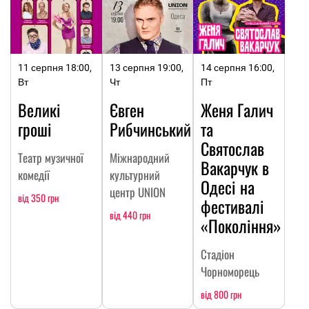
11 серпня 18:00,
13 серпня 19:00,
14 серпня 16:00,
Вт
Чт
Пт
Великі
Євген
Женя Галич
гроші
Рибчинський
та
Святослав
Театр музичної
Міжнародний
Вакарчук в
комедії
культурний
Одесі на
центр UNION
від 350 грн
фестивалі
від 440 грн
«Покоління»
Стадіон
Чорноморець
від 800 грн