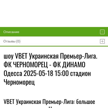
Описание
Отзывы (0)
шоу VBET Украинская Премьер-Лига.
ФК ЧЕРНОМОРЕЦ - ФК ДИНАМО
Одесса 2025-05-18 15:00 стадион
Черноморец
VBET Украинская Премьер-Лига: большое