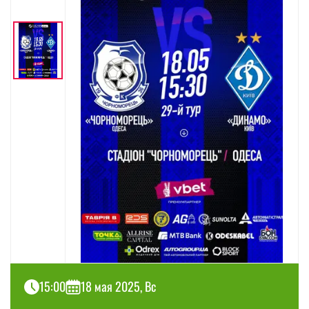
15:00
18 мая 2025, Вс