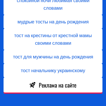
спокойной ночи любимая своими
словами
мудрые тосты на день рождения
тост на крестины от крестной мамы
своими словами
тост для мужчины на день рождения
тост начальнику украинскому
Реклама на сайте