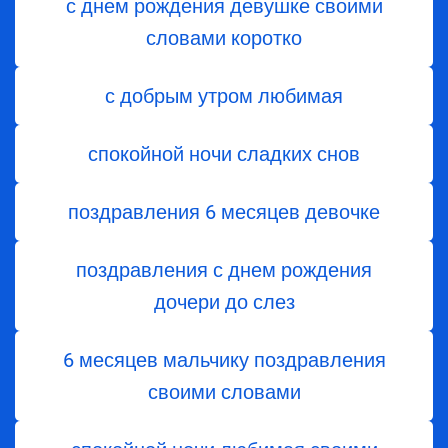
с днем рождения девушке своими
словами коротко
с добрым утром любимая
спокойной ночи сладких снов
поздравления 6 месяцев девочке
поздравления с днем ​​рождения
дочери до слез
6 месяцев мальчику поздравления
своими словами