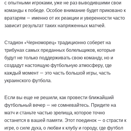
с опытными игроками, уже не раз выводившими свои
команды к победе. Особое внимание будет приковано к
вратарям — именно от их реакции и уверенности часто
зависит результат таких напряженных матчей.
Стадион «Черноморец» традиционно соберет на
трибунах самых преданных болельщиков, которые
будут не только поддерживать свою команду, но и
создадут настоящую футбольную атмосферу, где
каждый момент — это часть большой игры, часть
украинского футбола.
Если вы еще не решили, как провести ближайший
футбольный вечер — не сомневайтесь. Придите на
матч и станьте частью зрелища, которое точно
останется в вашей памяти. Этот поединок — о страсти к
игре, о силе духа, о любви к клубу и городу, где футбол