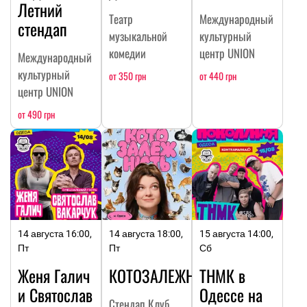
Летний
Театр
Международный
стендап
музыкальной
культурный
комедии
центр UNION
Международный
культурный
от 350 грн
от 440 грн
центр UNION
от 490 грн
14 августа 16:00,
14 августа 18:00,
15 августа 14:00,
Пт
Пт
Сб
Женя Галич
КОТОЗАЛЕЖНОСТЬ
ТНМК в
и Святослав
Одессе на
Стендап Клуб