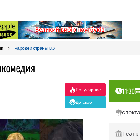
ии
Чародей страны ОЗ
зкомедия
11:30
Популярное
Детское
спект
Театр