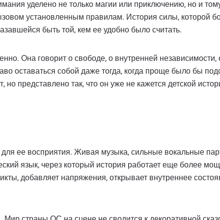
ания уделено не только магии или приключению, но и тому,
ызовом установленным правилам. История силы, которой боял
азавшейся быть той, кем ее удобно было считать.
нно. Она говорит о свободе, о внутренней независимости, о
аво оставаться собой даже тогда, когда проще было бы под
, но представлено так, что он уже не кажется детской ист
о для ее восприятия. Живая музыка, сильные вокальные п
ский язык, через который история работает еще более мощн
икты, добавляет напряжения, открывает внутреннее состоя
 Мир страны ОС на сцене не сводится к декоративной сказо