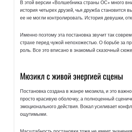
В этой версии «Волшебника страны ОС» много вним
история четырех друзей, чья дружба становится в
ее не могли контролировать. История девушки, отк
Именно поэтому эта постановка звучит так совреме
страхе перед чужой непохожестью. О борьбе за пр
роль. Все это вписано в знакомый сказочный сюжет
Мюзикл с живой энергией сцены
Постановка создана в жанре мюзикла, и это важн
просто красивую оболочку, а полноценный сцениче
эмоционального действия. Вокал усиливает конфл
ощутимыми.
Масштабность постановки тоже не имеет значения.