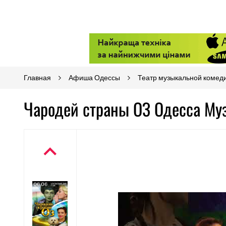
Главная
Афиша Одессы
Театр музыкальной комед
Чародей страны ОЗ Одесса Му