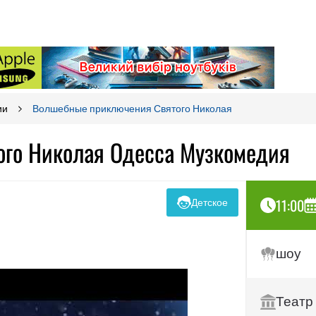
ии
Волшебные приключения Святого Николая
го Николая Одесса Музкомедия
11:00
Детское
шоу
Театр