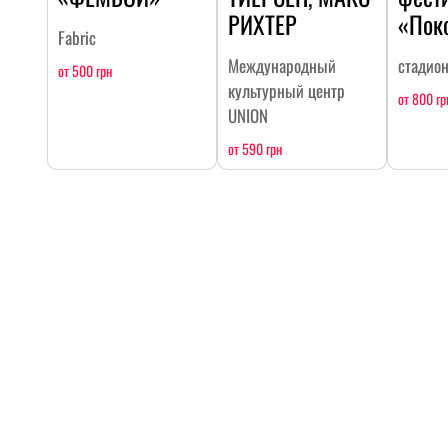
РИХТЕР
«Пок
Fabric
Международный
стадио
от 500 грн
культурный центр
от 800 гр
UNION
от 590 грн