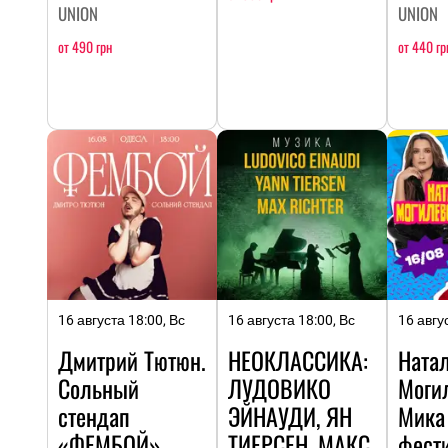
UNION
UNION
от 490 грн
от 440 гр
16 августа 18:00, Вс
16 августа 18:00, Вс
16 авгу
Дмитрий Тютюн.
НЕОКЛАССИКА:
Ната
Сольный
ЛУДОВИКО
Моги
стендап
ЭЙНАУДИ, ЯН
Мика
«ФЕМБОЙ»
ТИЕРСЕН, МАКС
фест