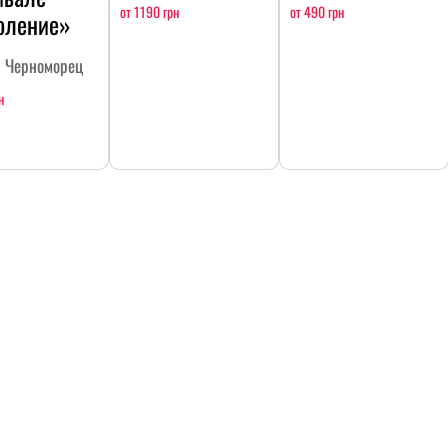
от 1190 грн
от 490 грн
оление»
н Черноморец
н