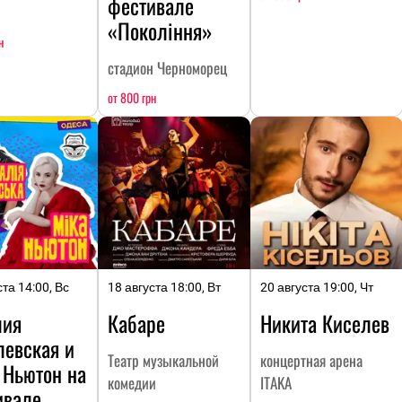
фестивале
«Покоління»
н
стадион Черноморец
от 800 грн
ста 14:00, Вс
18 августа 18:00, Вт
20 августа 19:00, Чт
лия
Кабаре
Никита Киселев
левская и
Театр музыкальной
концертная арена
 Ньютон на
комедии
ITAKA
ивале