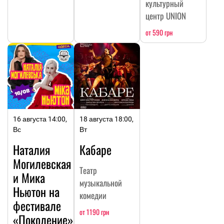
культурный
центр UNION
от 590 грн
16 августа 14:00,
18 августа 18:00,
Вс
Вт
Наталия
Кабаре
Могилевская
Театр
и Мика
музыкальной
Ньютон на
комедии
фестивале
от 1190 грн
«Поколение»