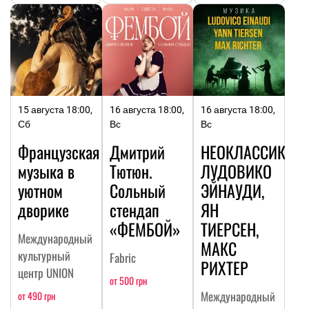
15 августа 18:00,
16 августа 18:00,
16 августа 18:00,
Сб
Вс
Вс
Французская
Дмитрий
НЕОКЛАССИКА:
музыка в
Тютюн.
ЛУДОВИКО
уютном
Сольный
ЭЙНАУДИ,
дворике
стендап
ЯН
«ФЕМБОЙ»
ТИЕРСЕН,
Международный
МАКС
культурный
Fabric
РИХТЕР
центр UNION
от 500 грн
Международный
от 490 грн