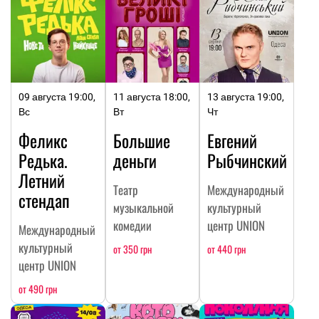
09 августа 19:00,
11 августа 18:00,
13 августа 19:00,
Вс
Вт
Чт
Феликс
Большие
Евгений
Редька.
деньги
Рыбчинский
Летний
Театр
Международный
стендап
музыкальной
культурный
комедии
центр UNION
Международный
культурный
от 350 грн
от 440 грн
центр UNION
от 490 грн