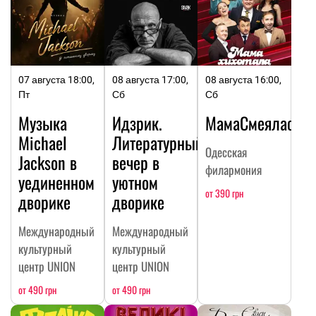
07 августа 18:00,
08 августа 17:00,
08 августа 16:00,
Пт
Сб
Сб
Музыка
Идзрик.
МамаСмеялась
Michael
Литературный
Одесская
Jackson в
вечер в
филармония
уединенном
уютном
от 390 грн
дворике
дворике
Международный
Международный
культурный
культурный
центр UNION
центр UNION
от 490 грн
от 490 грн