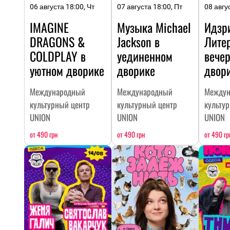
06 августа 18:00, Чт
07 августа 18:00, Пт
08 авгу
IMAGINE
Музыка Michael
Идзр
DRAGONS &
Jackson в
Лите
COLDPLAY в
уединенном
вечер
уютном дворике
дворике
двор
Международный
Международный
Междун
культурный центр
культурный центр
культу
UNION
UNION
UNION
от 490 грн
от 490 грн
от 490 гр