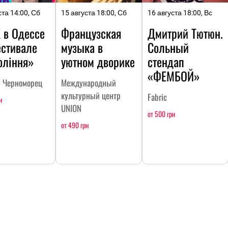
ста 14:00, Сб
15 августа 18:00, Сб
16 августа 18:00, Вс
 в Одессе
Французская
Дмитрий Тютюн.
естивале
музыка в
Сольный
оління»
уютном дворике
стендап
«ФЕМБОЙ»
н Черноморец
Международный
культурный центр
Fabric
н
UNION
от 500 грн
от 490 грн