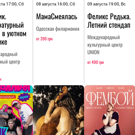
ста 17:00, Сб
08 августа 16:00, Сб
09 августа 19:00, Вс
ик.
МамаСмеялась
Феликс Редька.
ратурный
Летний стендап
Одесская филармония
 в уютном
Международный
от 390 грн
ике
культурный центр
UNION
ародный
рный центр
от 490 грн
н