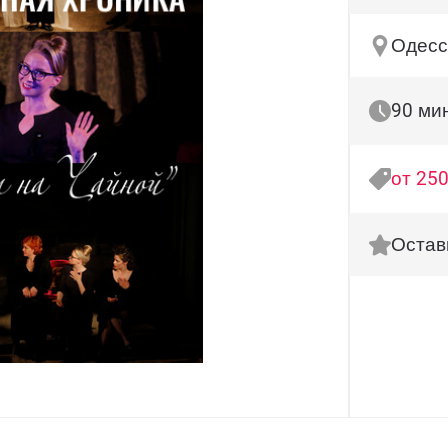
Одесс
90 ми
от 250
Остав