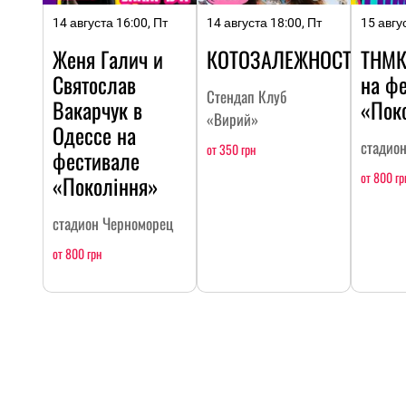
14 августа 16:00, Пт
14 августа 18:00, Пт
15 авгу
Женя Галич и
КОТОЗАЛЕЖНОСТЬ
ТНМК
Святослав
на ф
Стендап Клуб
Вакарчук в
«Пок
«Вирий»
Одессе на
стадио
от 350 грн
фестивале
от 800 гр
«Покоління»
стадион Черноморец
от 800 грн