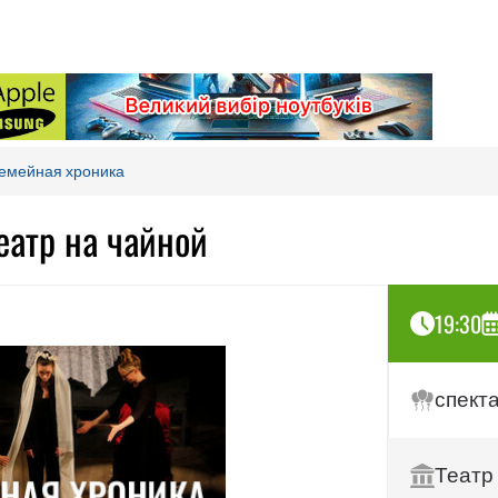
емейная хроника
еатр на чайной
19:30
спект
Театр