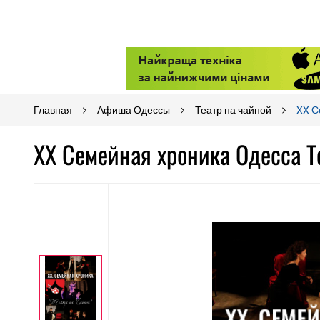
Главная
Афиша Одессы
Театр на чайной
XX С
XX Семейная хроника Одесса Т