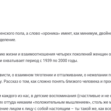
нского пола, а слово «хроника» имеет, как минимум, двойно
деление.
рию жизни и взаимоотношения четырех поколений женщин од
и охватывает период с 1939 по 2000 годы.
исти, о взаимном тяготении и отталкивании, о нежелании п
. Рассказ о том, как сложно понять близкого человека и про
 каждого из нас, в детские воспоминания (счастливые и не
 их оттуда никаким «положительным мышлением», столь же мо
ние лицом к лицу с собой настоящим – ты такой же, как все 