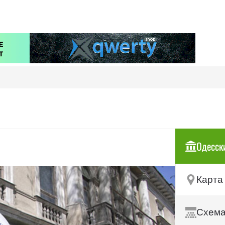
Одесски
Карта 
Схема