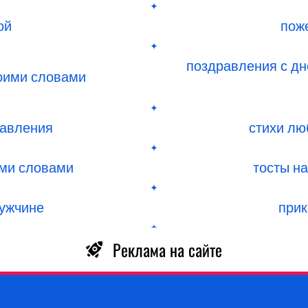
ой
пож
поздравления с дн
оими словами
равления
стихи лю
ими словами
тосты н
мужчине
прик
Реклама на сайте