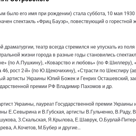
ым было его имя при рождении) стала суббота, 10 мая 1930 
чен спектакль «Фриц Бауэр», повествующий о горестной ж
 драматургии, театр всегда стремился не упускать из пол
альной жизни города в разные годы становились спектакл
не» (по А.Пушкину), «Коварство и любовь» (по Ф.Шиллеру), 
 46, рост 2-й» (по Ю.Щекочихину), «Страсти по Шекспиру (а
ный артисты Украины Юлий Божек и Генрих Осташевский, з
сударственной премии РФ Владимир Пахомов и др.
ист Украины, лауреат Государственной премии Украины им
ы Е.Севырина и В.Губская, артисты В.Гульченко, В.Раду, В.
укова, З.Скальская, Я.Крылова, Е.Шаврук, О.Бурлай-Питеро
рева, А.Кочетов, М.Бубер и другие…