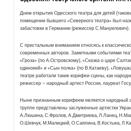
Днем открытия Одесского театра для детей (таков
помещении бывшего «Северного театра» был назна
забастовки в Германии (режиссер С.Мануилович).
С пристальным вниманием относясь к классической
современных авторов. Заметными событиями театр
«Гроза» (по А.Островскому), «Сказка о царе Салта
одинокий» и «Сын полка» (по В.Катаеву), «Ловушка
театре работали такие корифеи сцены, как народ
режиссер – народный артист России, лауреат Го
Ныне признанным корифеем является народный арт
труппе представлены заслуженные артистки Украин
А.Люшина, С.Фролов, А.Дмитриева, Л.Ланец, Н.Маш
О.Шевчук, М.Малицкий, О.Саяпина, В.Костыка, Л.Ка