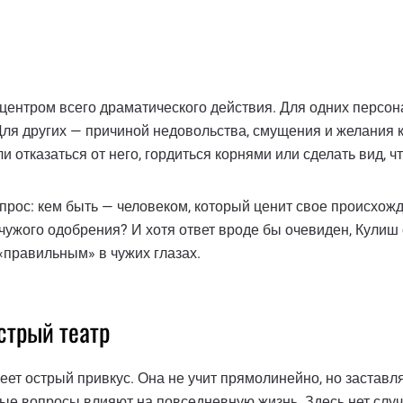
центром всего драматического действия. Для одних персона
Для других — причиной недовольства, смущения и желания к
 отказаться от него, гордиться корнями или сделать вид, ч
рос: кем быть — человеком, который ценит свое происхожден
чужого одобрения? И хотя ответ вроде бы очевиден, Кулиш 
«правильным» в чужих глазах.
стрый театр
еет острый привкус. Она не учит прямолинейно, но заставл
рные вопросы влияют на повседневную жизнь. Здесь нет слу