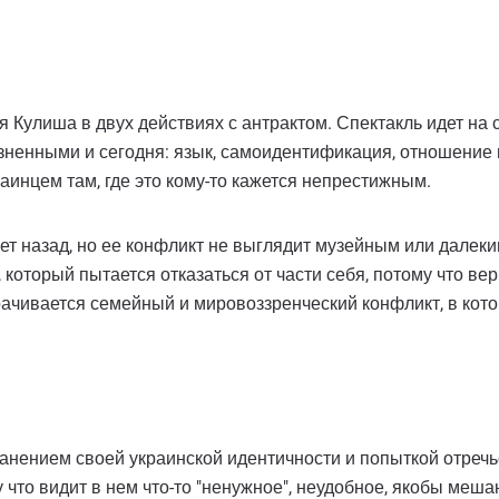
 Кулиша в двух действиях с антрактом. Спектакль идет на 
зненными и сегодня: язык, самоидентификация, отношение
аинцем там, где это кому-то кажется непрестижным.
т назад, но ее конфликт не выглядит музейным или далеким
 который пытается отказаться от части себя, потому что в
ачивается семейный и мировоззренческий конфликт, в кото
нением своей украинской идентичности и попыткой отречь
 что видит в нем что-то "ненужное", неудобное, якобы меш