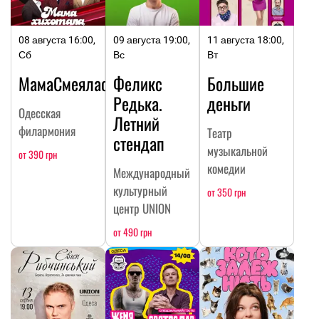
08 августа 16:00,
09 августа 19:00,
11 августа 18:00,
Сб
Вс
Вт
МамаСмеялась
Феликс
Большие
Редька.
деньги
Одесская
Летний
филармония
Театр
стендап
музыкальной
от 390 грн
комедии
Международный
культурный
от 350 грн
центр UNION
от 490 грн