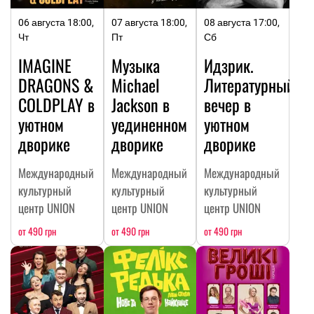
06 августа 18:00,
07 августа 18:00,
08 августа 17:00,
Чт
Пт
Сб
IMAGINE
Музыка
Идзрик.
DRAGONS &
Michael
Литературный
COLDPLAY в
Jackson в
вечер в
уютном
уединенном
уютном
дворике
дворике
дворике
Международный
Международный
Международный
культурный
культурный
культурный
центр UNION
центр UNION
центр UNION
от 490 грн
от 490 грн
от 490 грн