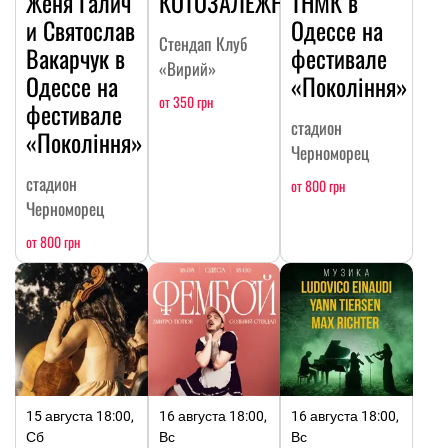
Женя Галич
КОТОЗАЛЕЖНОСТЬ
ТНМК в
и Святослав
Одессе на
Стендап Клуб
Вакарчук в
фестивале
«Вирий»
Одессе на
«Покоління»
от 350 грн
фестивале
стадион
«Покоління»
Черноморец
стадион
от 800 грн
Черноморец
от 800 грн
15 августа 18:00,
16 августа 18:00,
16 августа 18:00,
Сб
Вс
Вс