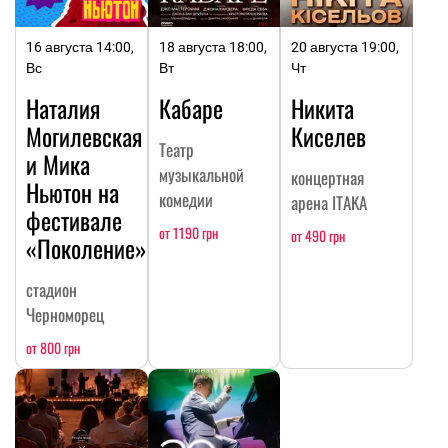
16 августа 14:00,
18 августа 18:00,
20 августа 19:00,
Вс
Вт
Чт
Наталия
Кабаре
Никита
Могилевская
Киселев
Театр
и Мика
музыкальной
концертная
Ньютон на
комедии
арена ITAKA
фестивале
от 1190 грн
от 490 грн
«Поколение»
стадион
Черноморец
от 800 грн