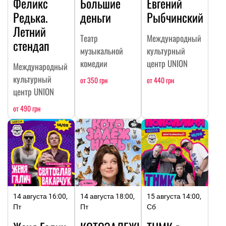
Феликс
Большие
Евгений
Редька.
деньги
Рыбчинский
Летний
Театр
Международный
стендап
музыкальной
культурный
комедии
центр UNION
Международный
культурный
от 350 грн
от 440 грн
центр UNION
от 490 грн
14 августа 16:00,
14 августа 18:00,
15 августа 14:00,
Пт
Пт
Сб