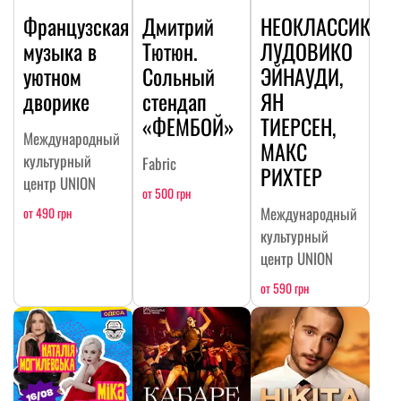
Французская
Дмитрий
НЕОКЛАССИКА:
музыка в
Тютюн.
ЛУДОВИКО
уютном
Сольный
ЭЙНАУДИ,
дворике
стендап
ЯН
«ФЕМБОЙ»
ТИЕРСЕН,
Международный
МАКС
культурный
Fabric
РИХТЕР
центр UNION
от 500 грн
Международный
от 490 грн
культурный
центр UNION
от 590 грн