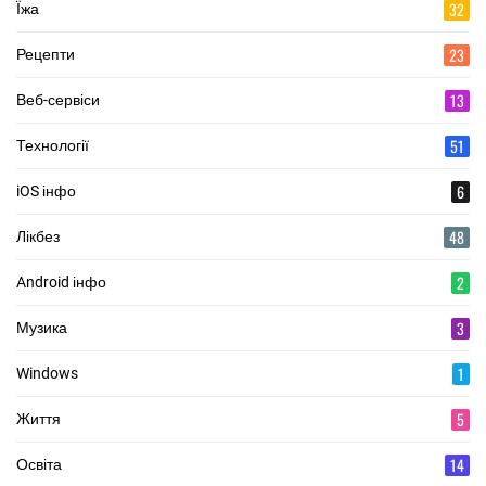
32
Їжа
23
Рецепти
13
Веб-сервіси
51
Технології
6
iOS інфо
48
Лікбез
2
Android інфо
3
Музика
1
Windows
5
Життя
14
Освіта