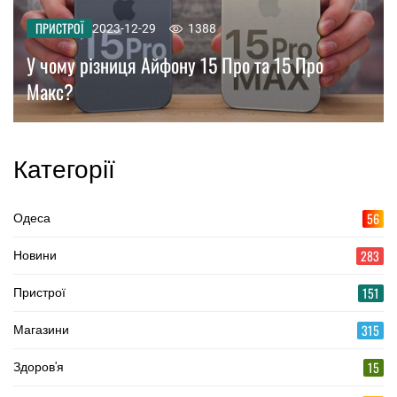
ПРИСТРОЇ
2023-12-29
1388
У чому різниця Айфону 15 Про та 15 Про
Макс?
Категорії
56
Одеса
283
Новини
151
Пристрої
315
Магазини
15
Здоров'я