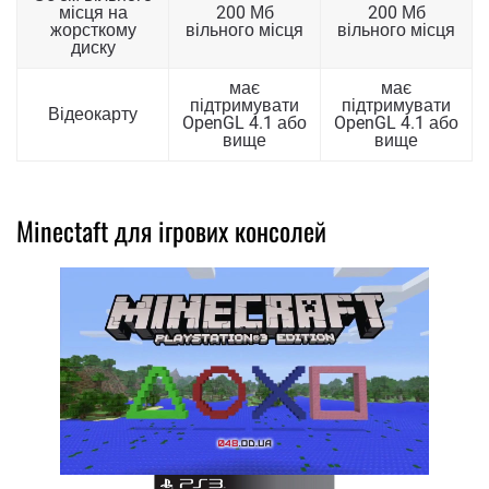
місця на
200 Мб
200 Мб
жорсткому
вільного місця
вільного місця
диску
має
має
підтримувати
підтримувати
Відеокарту
OpenGL 4.1 або
OpenGL 4.1 або
вище
вище
Minectaft для ігрових консолей