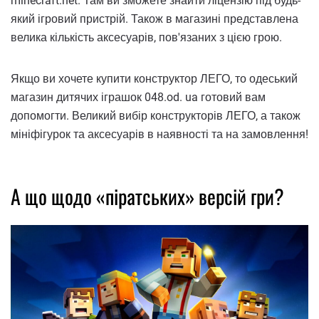
minecraft.net. Там ви зможете знайти ліцензію під будь-
який ігровий пристрій. Також в магазині представлена ​​
велика кількість аксесуарів, пов'язаних з цією грою.
Якщо ви хочете купити конструктор ЛЕГО, то одеський
магазин дитячих іграшок 048.od. ua готовий вам
допомогти. Великий вибір конструкторів ЛЕГО, а також
мініфігурок та аксесуарів в наявності та на замовлення!
А що щодо «піратських» версій гри?