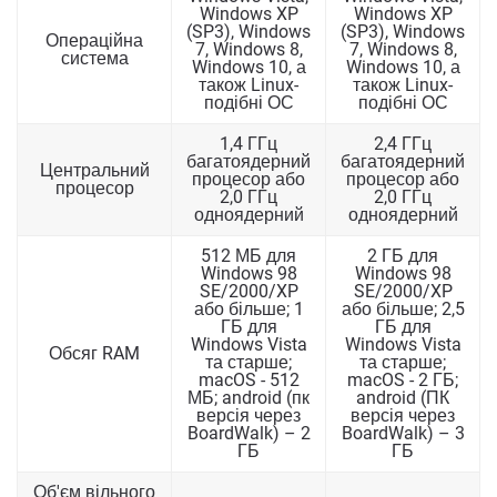
Windows XP
Windows XP
(SP3), Windows
(SP3), Windows
Операційна
7, Windows 8,
7, Windows 8,
система
Windows 10, а
Windows 10, а
також Linux-
також Linux-
подібні ОС
подібні ОС
1,4 ГГц
2,4 ГГц
багатоядерний
багатоядерний
Центральний
процесор або
процесор або
процесор
2,0 ГГц
2,0 ГГц
одноядерний
одноядерний
512 МБ для
2 ГБ для
Windows 98
Windows 98
SE/2000/XP
SE/2000/XP
або більше; 1
або більше; 2,5
ГБ для
ГБ для
Windows Vista
Windows Vista
Обсяг RAM
та старше;
та старше;
macOS - 512
macOS - 2 ГБ;
МБ; android (пк
android (ПК
версія через
версія через
BoardWalk) – 2
BoardWalk) – 3
ГБ
ГБ
Об'єм вільного