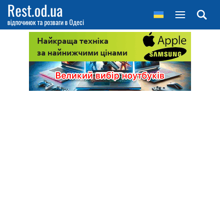
Rest.od.ua
відпочинок та розваги в Одесі