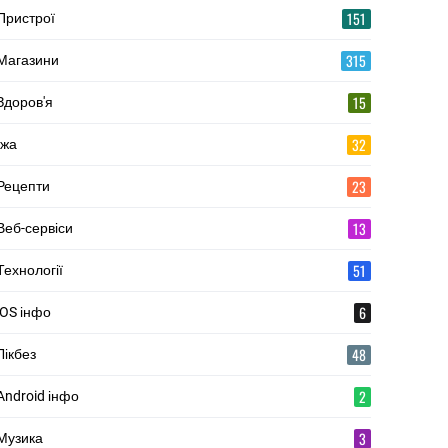
151
Пристрої
315
Магазини
15
Здоров'я
32
Їжа
23
Рецепти
13
Веб-сервіси
51
Технології
6
iOS інфо
48
Лікбез
2
Android інфо
3
Музика