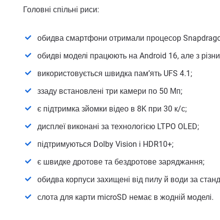
Головні спільні риси:
обидва смартфони отримали процесор Snapdragon 
обидві моделі працюють на Android 16, але з різ
використовується швидка пам’ять UFS 4.1;
ззаду встановлені три камери по 50 Мп;
є підтримка зйомки відео в 8K при 30 к/с;
дисплеї виконані за технологією LTPO OLED;
підтримуються Dolby Vision і HDR10+;
є швидке дротове та бездротове заряджання;
обидва корпуси захищені від пилу й води за станд
слота для карти microSD немає в жодній моделі.