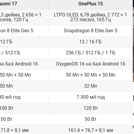
iaomi 17
OnePlus 15
,3 дюйма, 2 656 × 1
LTPO OLED, 6,78 дюйма, 2 772 × 1
селів, 120 Гц
272 пікселі, 165 Гц
n 8 Elite Gen 5
Snapdragon 8 Elite Gen 5
12 ГБ
12 / 16 ГБ
 / 512 ГБ
256 ГБ / 512 ГБ / 1 ТБ
а базі Android 16
OxygenOS 16 на базі Android 16
 50 Мп + 50 Мп
50 Мп + 50 Мп + 50 Мп
50 Мп
32 Мп
30 мА·год
7 300 мА·год
100 Вт
120 Вт
50 Вт
50 Вт
 71,8 × 8,1 мм
161,4 × 76,7 × 8,1 мм