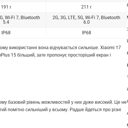
191 г
211 г
G, Wi-Fi 7, Bluetooth
2G, 3G, LTE, 5G, Wi-Fi 7, Bluetooth
5.4
6.0
IP68
IP68
ому використанні вона відчувається сильніше. Xiaomi 17
ePlus 15 більший, зате пропонує просторіший екран і
ому базовий рівень можливостей у них дуже високий. Це не
гий помітно сильніший у всьому. Радше йдеться про різні