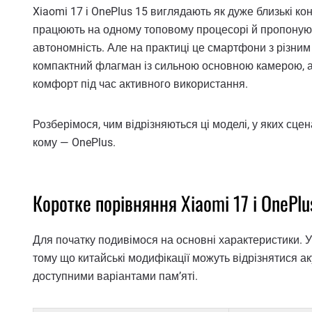
Xiaomi 17 і OnePlus 15 виглядають як дуже близькі к
працюють на одному топовому процесорі й пропонуют
автономність. Але на практиці це смартфони з різним
компактний флагман із сильною основною камерою, а 
комфорт під час активного використання.
Розберімося, чим відрізняються ці моделі, у яких сцен
кому — OnePlus.
Коротке порівняння Xiaomi 17 і OnePlu
Для початку подивімося на основні характеристики. У
тому що китайські модифікації можуть відрізнятися а
доступними варіантами пам’яті.