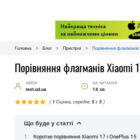
Головна
Блог
Пристрої
Порівняння флагманів 
Порівняння флагманів Xiaomi 1
АВТОР
НА ЧИТАННЯ
rest.od.ua
14 хв
(
1
Оцінка, середнє
5
з
5
)
Що буде у статті
Коротке порівняння Xiaomi 17 і OnePlus 15