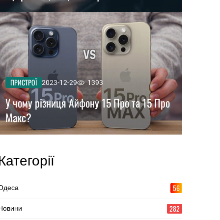
ПРИСТРОЇ
2023-12-29
1393
У чому різниця Айфону 15 Про та 15 Про
Макс?
Категорії
56
Одеса
282
Новини