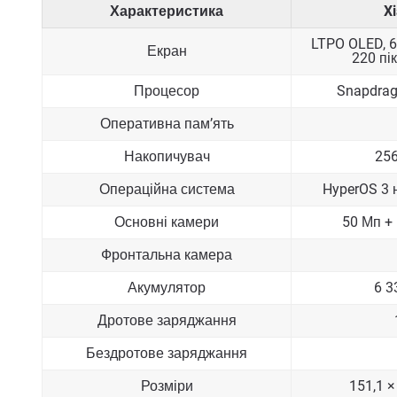
Характеристика
X
LTPO OLED, 6
Екран
220 пік
Процесор
Snapdrago
Оперативна пам’ять
Накопичувач
256
Операційна система
HyperOS 3 н
Основні камери
50 Мп +
Фронтальна камера
Акумулятор
6 3
Дротове заряджання
Бездротове заряджання
Розміри
151,1 ×