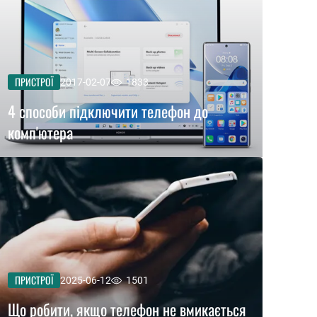
ПРИСТРОЇ
2017-02-07
1833
4 способи підключити телефон до
комп'ютера
ПРИСТРОЇ
2025-06-12
1501
Що робити, якщо телефон не вмикається