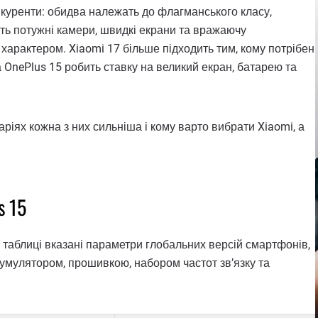
онкуренти: обидва належать до флагманського класу,
ь потужні камери, швидкі екрани та вражаючу
 характером. Xiaomi 17 більше підходить тим, кому потрібен
OnePlus 15 робить ставку на великий екран, батарею та
аріях кожна з них сильніша і кому варто вибрати Xiaomi, а
s 15
 таблиці вказані параметри глобальних версій смартфонів,
кумулятором, прошивкою, набором частот зв’язку та