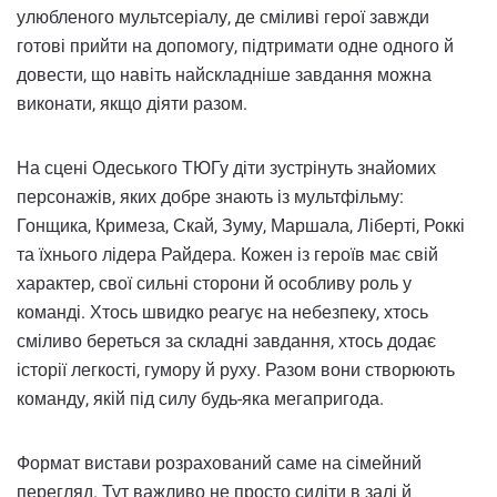
улюбленого мультсеріалу, де сміливі герої завжди
готові прийти на допомогу, підтримати одне одного й
довести, що навіть найскладніше завдання можна
виконати, якщо діяти разом.
На сцені Одеського ТЮГу діти зустрінуть знайомих
персонажів, яких добре знають із мультфільму:
Гонщика, Кримеза, Скай, Зуму, Маршала, Ліберті, Роккі
та їхнього лідера Райдера. Кожен із героїв має свій
характер, свої сильні сторони й особливу роль у
команді. Хтось швидко реагує на небезпеку, хтось
сміливо береться за складні завдання, хтось додає
історії легкості, гумору й руху. Разом вони створюють
команду, якій під силу будь-яка мегапригода.
Формат вистави розрахований саме на сімейний
перегляд. Тут важливо не просто сидіти в залі й