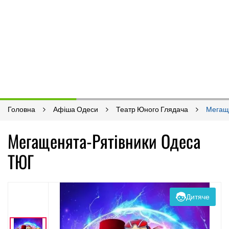
Головна
Афіша Одеси
Театр Юного Глядача
Мегаще
Мегащенята-Рятівники Одеса
ТЮГ
Дитяче