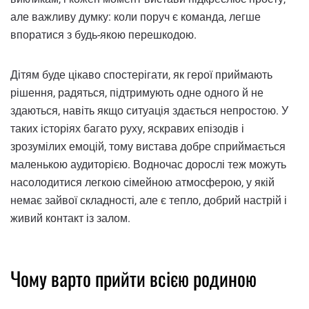
але важливу думку: коли поруч є команда, легше
впоратися з будь-якою перешкодою.
Дітям буде цікаво спостерігати, як герої приймають
рішення, радяться, підтримують одне одного й не
здаються, навіть якщо ситуація здається непростою. У
таких історіях багато руху, яскравих епізодів і
зрозумілих емоцій, тому вистава добре сприймається
маленькою аудиторією. Водночас дорослі теж можуть
насолодитися легкою сімейною атмосферою, у якій
немає зайвої складності, але є тепло, добрий настрій і
живий контакт із залом.
Чому варто прийти всією родиною