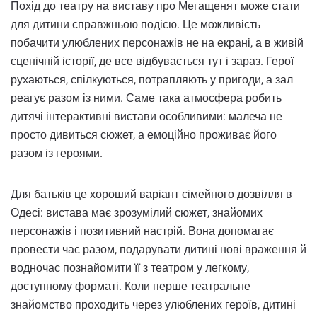
Похід до театру на виставу про Мегащенят може стати
для дитини справжньою подією. Це можливість
побачити улюблених персонажів не на екрані, а в живій
сценічній історії, де все відбувається тут і зараз. Герої
рухаються, спілкуються, потрапляють у пригоди, а зал
реагує разом із ними. Саме така атмосфера робить
дитячі інтерактивні вистави особливими: малеча не
просто дивиться сюжет, а емоційно проживає його
разом із героями.
Для батьків це хороший варіант сімейного дозвілля в
Одесі: вистава має зрозумілий сюжет, знайомих
персонажів і позитивний настрій. Вона допомагає
провести час разом, подарувати дитині нові враження й
водночас познайомити її з театром у легкому,
доступному форматі. Коли перше театральне
знайомство проходить через улюблених героїв, дитині