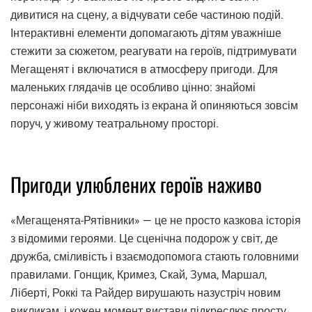
дивитися на сцену, а відчувати себе частиною подій.
Інтерактивні елементи допомагають дітям уважніше
стежити за сюжетом, реагувати на героїв, підтримувати
Мегащенят і включатися в атмосферу пригоди. Для
маленьких глядачів це особливо цінно: знайомі
персонажі ніби виходять із екрана й опиняються зовсім
поруч, у живому театральному просторі.
Пригоди улюблених героїв наживо
«Мегащенята-Рятівники» — це не просто казкова історія
з відомими героями. Це сценічна подорож у світ, де
дружба, сміливість і взаємодопомога стають головними
правилами. Гонщик, Кримез, Скай, Зума, Маршал,
Ліберті, Роккі та Райдер вирушають назустріч новим
викликам, і кожен момент вистави підкреслює просту,