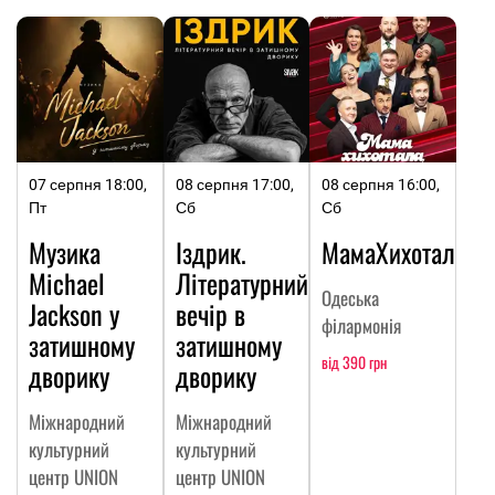
07 серпня 18:00,
08 серпня 17:00,
08 серпня 16:00,
Пт
Сб
Сб
Музика
Іздрик.
МамаХихотала
Michael
Літературний
Одеська
Jackson у
вечір в
філармонія
затишному
затишному
від 390 грн
дворику
дворику
Міжнародний
Міжнародний
культурний
культурний
центр UNION
центр UNION