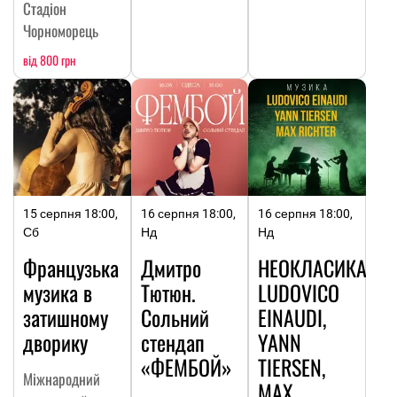
Стадіон
Чорноморець
від 800 грн
15 серпня 18:00,
16 серпня 18:00,
16 серпня 18:00,
Сб
Нд
Нд
Французька
Дмитро
НЕОКЛАСИКА:
музика в
Тютюн.
LUDOVICO
затишному
Сольний
EINAUDI,
дворику
стендап
YANN
«ФЕМБОЙ»
TIERSEN,
Міжнародний
MAX