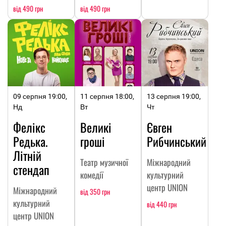
від 490 грн
від 490 грн
09 серпня 19:00,
11 серпня 18:00,
13 серпня 19:00,
Нд
Вт
Чт
Фелікс
Великі
Євген
Редька.
гроші
Рибчинський
Літній
Театр музичної
Міжнародний
стендап
комедії
культурний
центр UNION
Міжнародний
від 350 грн
культурний
від 440 грн
центр UNION