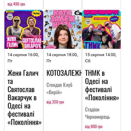
від 490 грн
14 серпня 16:00,
14 серпня 18:00,
15 серпня 14:00,
Пт
Пт
Сб
Женя Галич
КОТОЗАЛЕЖНІСТЬ
ТНМК в
та
Одесі на
Стендап Клуб
Святослав
фестивалі
«Вирій»
Вакарчук в
«Покоління»
від 350 грн
Одесі на
Стадіон
фестивалі
Чорноморець
«Покоління»
від 800 грн