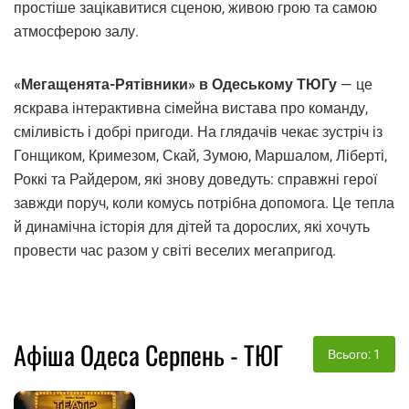
простіше зацікавитися сценою, живою грою та самою
атмосферою залу.
«Мегащенята-Рятівники» в Одеському ТЮГу
— це
яскрава інтерактивна сімейна вистава про команду,
сміливість і добрі пригоди. На глядачів чекає зустріч із
Гонщиком, Кримезом, Скай, Зумою, Маршалом, Ліберті,
Роккі та Райдером, які знову доведуть: справжні герої
завжди поруч, коли комусь потрібна допомога. Це тепла
й динамічна історія для дітей та дорослих, які хочуть
провести час разом у світі веселих мегапригод.
Афіша Одеса Серпень - ТЮГ
Всього: 1