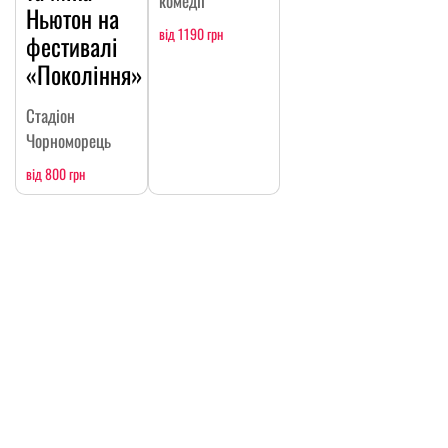
комедії
Ньютон на
від 1190 грн
фестивалі
«Покоління»
Стадіон
Чорноморець
від 800 грн