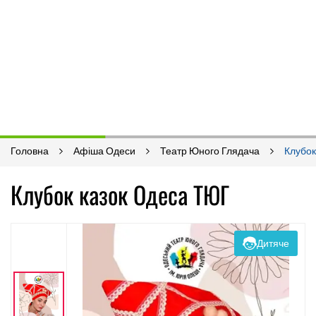
Головна
Афіша Одеси
Театр Юного Глядача
Клубок
Клубок казок Одеса ТЮГ
Дитяче