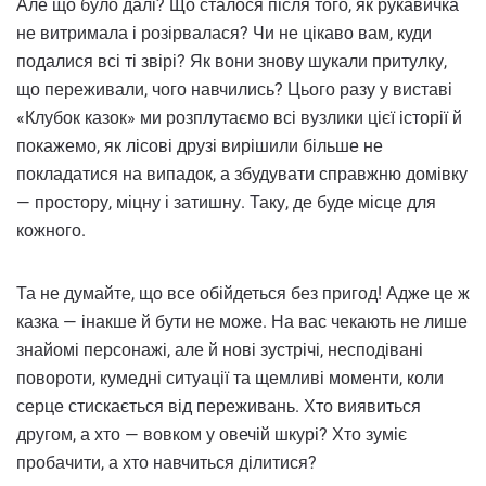
Але що було далі? Що сталося після того, як рукавичка
не витримала і розірвалася? Чи не цікаво вам, куди
подалися всі ті звірі? Як вони знову шукали притулку,
що переживали, чого навчились? Цього разу у виставі
«Клубок казок» ми розплутаємо всі вузлики цієї історії й
покажемо, як лісові друзі вирішили більше не
покладатися на випадок, а збудувати справжню домівку
— простору, міцну і затишну. Таку, де буде місце для
кожного.
Та не думайте, що все обійдеться без пригод! Адже це ж
казка — інакше й бути не може. На вас чекають не лише
знайомі персонажі, але й нові зустрічі, несподівані
повороти, кумедні ситуації та щемливі моменти, коли
серце стискається від переживань. Хто виявиться
другом, а хто — вовком у овечій шкурі? Хто зуміє
пробачити, а хто навчиться ділитися?