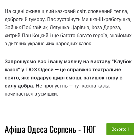
На сцені оживе цілий казковий світ, сповнений тепла,
доброти й гумору. Вас зустрінуть Мишка-Шкряботушка,
Зайчик-Побігайчик, Лягушка-Царівна, Коза Дереза,
хитрий Пан Коцкий і ще багато-багато героїв, знайомих
з дитячих українських народних казок.
Запрошуємо вас і вашу малечу на виставу “Клубок
казок” у ТЮЗ Одеси — це справжнє театральне
свято, яке подарує щирі емоції, затишок і віру в
силу добра.
Не пропустіть — тут кожна казка
починається з усмішки.
Афіша Одеса Серпень - ТЮГ
Всього: 1