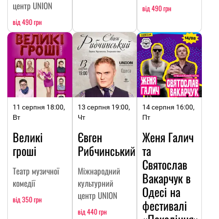
центр UNION
від 490 грн
від 490 грн
11 серпня 18:00,
13 серпня 19:00,
14 серпня 16:00,
Вт
Чт
Пт
Великі
Євген
Женя Галич
гроші
Рибчинський
та
Святослав
Театр музичної
Міжнародний
Вакарчук в
комедії
культурний
Одесі на
центр UNION
від 350 грн
фестивалі
від 440 грн
«Покоління»