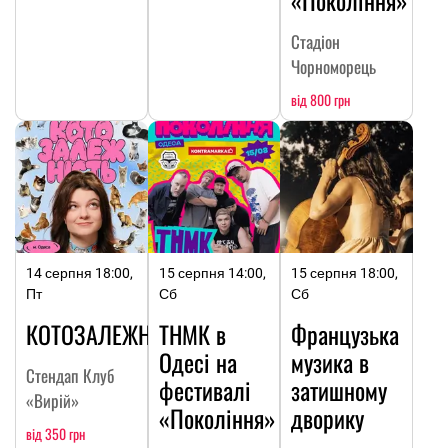
Стадіон
Чорноморець
від 800 грн
14 серпня 18:00,
15 серпня 14:00,
15 серпня 18:00,
Пт
Сб
Сб
КОТОЗАЛЕЖНІСТЬ
ТНМК в
Французька
Одесі на
музика в
Стендап Клуб
фестивалі
затишному
«Вирій»
«Покоління»
дворику
від 350 грн