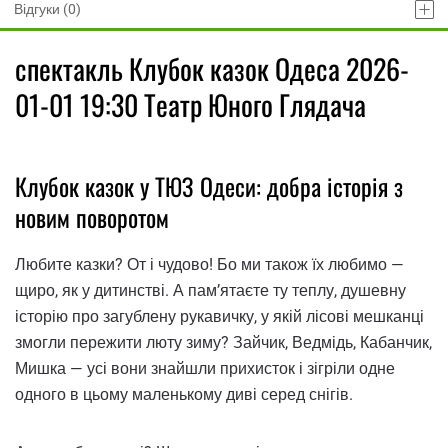
Відгуки (0)
спектакль Клубок казок Одеса 2026-
01-01 19:30 Театр Юного Глядача
Клубок казок у ТЮЗ Одеси: добра історія з
новим поворотом
Любите казки? От і чудово! Бо ми також їх любимо —
щиро, як у дитинстві. А пам’ятаєте ту теплу, душевну
історію про загублену рукавичку, у якій лісові мешканці
змогли пережити люту зиму? Зайчик, Ведмідь, Кабанчик,
Мишка — усі вони знайшли прихисток і зігріли одне
одного в цьому маленькому диві серед снігів.