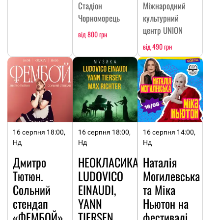
Стадіон
Міжнародний
Чорноморець
культурний
центр UNION
від 800 грн
від 490 грн
16 серпня 18:00,
16 серпня 18:00,
16 серпня 14:00,
Нд
Нд
Нд
Дмитро
НЕОКЛАСИКА:
Наталія
Тютюн.
LUDOVICO
Могилевська
Сольний
EINAUDI,
та Міка
стендап
YANN
Ньютон на
«ФЕМБОЙ»
TIERSEN,
фестивалі