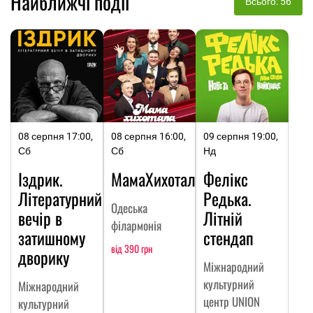
Найближчі події
Всього: 56
08 серпня 17:00,
08 серпня 16:00,
09 серпня 19:00,
Сб
Сб
Нд
Іздрик.
МамаХихотала
Фелікс
Літературний
Редька.
Одеська
вечір в
Літній
філармонія
затишному
стендап
від 390 грн
дворику
Міжнародний
культурний
Міжнародний
центр UNION
культурний