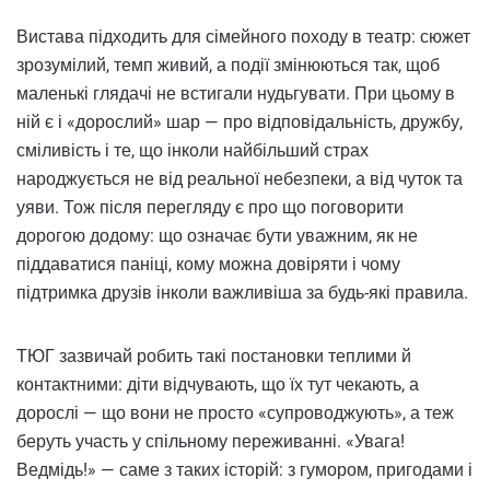
Вистава підходить для сімейного походу в театр: сюжет
зрозумілий, темп живий, а події змінюються так, щоб
маленькі глядачі не встигали нудьгувати. При цьому в
ній є і «дорослий» шар — про відповідальність, дружбу,
сміливість і те, що інколи найбільший страх
народжується не від реальної небезпеки, а від чуток та
уяви. Тож після перегляду є про що поговорити
дорогою додому: що означає бути уважним, як не
піддаватися паніці, кому можна довіряти і чому
підтримка друзів інколи важливіша за будь-які правила.
ТЮГ зазвичай робить такі постановки теплими й
контактними: діти відчувають, що їх тут чекають, а
дорослі — що вони не просто «супроводжують», а теж
беруть участь у спільному переживанні. «Увага!
Ведмідь!» — саме з таких історій: з гумором, пригодами і