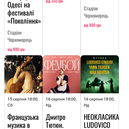
від 350 грн
Одесі на
Стадіон
фестивалі
Чорноморець
«Покоління»
від 800 грн
Стадіон
Чорноморець
від 800 грн
15 серпня 18:00,
16 серпня 18:00,
16 серпня 18:00,
Сб
Нд
Нд
Французька
Дмитро
НЕОКЛАСИКА:
музика в
Тютюн.
LUDOVICO