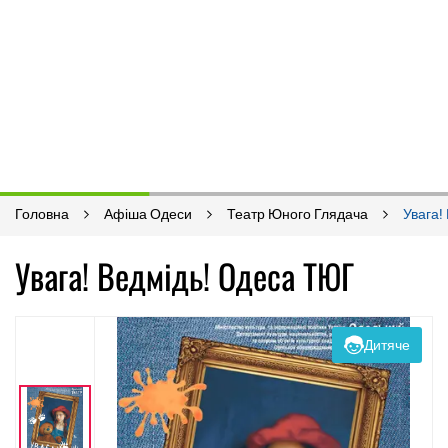
Головна
Афіша Одеси
Театр Юного Глядача
Увага!
Увага! Ведмідь! Одеса ТЮГ
Дитяче