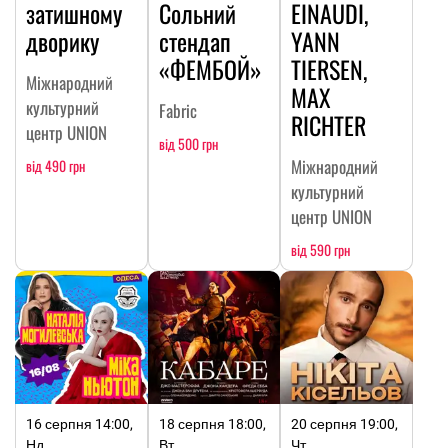
затишному
Сольний
EINAUDI,
дворику
стендап
YANN
«ФЕМБОЙ»
TIERSEN,
Міжнародний
MAX
культурний
Fabric
RICHTER
центр UNION
від 500 грн
Міжнародний
від 490 грн
культурний
центр UNION
від 590 грн
16 серпня 14:00,
18 серпня 18:00,
20 серпня 19:00,
Нд
Вт
Чт