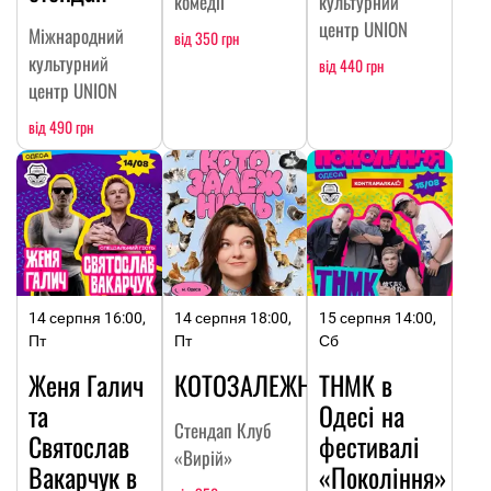
комедії
культурний
центр UNION
Міжнародний
від 350 грн
культурний
від 440 грн
центр UNION
від 490 грн
14 серпня 16:00,
14 серпня 18:00,
15 серпня 14:00,
Пт
Пт
Сб
Женя Галич
КОТОЗАЛЕЖНІСТЬ
ТНМК в
та
Одесі на
Стендап Клуб
Святослав
фестивалі
«Вирій»
Вакарчук в
«Покоління»