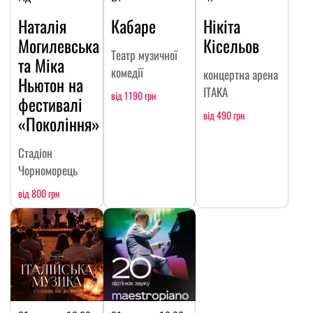
Наталія
Кабаре
Нікіта
Могилевська
Кісельов
Театр музичної
та Міка
комедії
концертна арена
Ньютон на
ITAKA
від 1190 грн
фестивалі
від 490 грн
«Покоління»
Стадіон
Чорноморець
від 800 грн