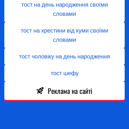
тост на день народження своїми
словами
тост на хрестини від куми своїми
словами
тост чоловіку на день народження
тост шефу
Реклама на сайті