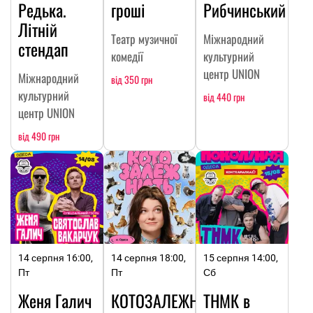
Редька.
гроші
Рибчинський
Літній
Театр музичної
Міжнародний
стендап
комедії
культурний
центр UNION
Міжнародний
від 350 грн
культурний
від 440 грн
центр UNION
від 490 грн
14 серпня 16:00,
14 серпня 18:00,
15 серпня 14:00,
Пт
Пт
Сб
Женя Галич
КОТОЗАЛЕЖНІСТЬ
ТНМК в