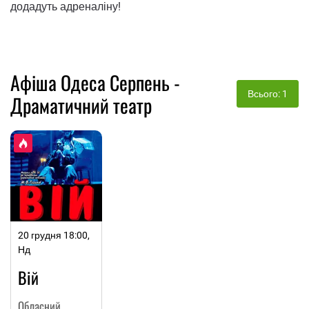
додадуть адреналіну!
Афіша Одеса Серпень -
Всього: 1
Драматичний театр
20 грудня 18:00,
Нд
Вій
Обласний