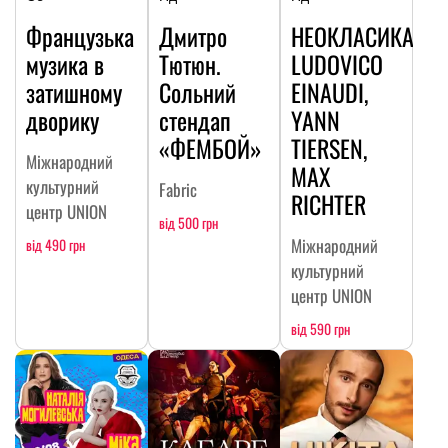
Французька
Дмитро
НЕОКЛАСИКА:
музика в
Тютюн.
LUDOVICO
затишному
Сольний
EINAUDI,
дворику
стендап
YANN
«ФЕМБОЙ»
TIERSEN,
Міжнародний
MAX
культурний
Fabric
RICHTER
центр UNION
від 500 грн
Міжнародний
від 490 грн
культурний
центр UNION
від 590 грн