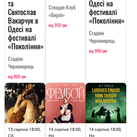
та
Одесі на
Стендап Клуб
Святослав
фестивалі
«Вирій»
Вакарчук в
«Покоління»
від 350 грн
Одесі на
Стадіон
фестивалі
Чорноморець
«Покоління»
від 800 грн
Стадіон
Чорноморець
від 800 грн
15 серпня 18:00,
16 серпня 18:00,
16 серпня 18:00,
Сб
Нд
Нд