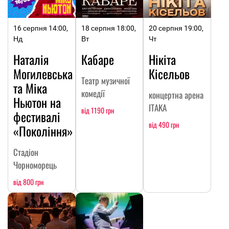
16 серпня 14:00,
18 серпня 18:00,
20 серпня 19:00,
Нд
Вт
Чт
Наталія
Кабаре
Нікіта
Могилевська
Кісельов
Театр музичної
та Міка
комедії
концертна арена
Ньютон на
ITAKA
від 1190 грн
фестивалі
від 490 грн
«Покоління»
Стадіон
Чорноморець
від 800 грн