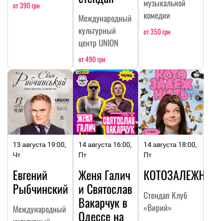
музыкальной
от 390 грн
комедии
Международный
культурный
от 350 грн
центр UNION
от 490 грн
13 августа 19:00,
14 августа 16:00,
14 августа 18:00,
Чт
Пт
Пт
Евгений
Женя Галич
КОТОЗАЛЕЖНОС
Рыбчинский
и Святослав
Стендап Клуб
Вакарчук в
«Вирий»
Международный
Одессе на