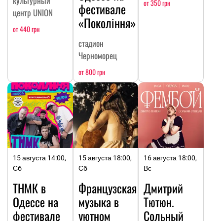
культурный
от 350 грн
фестивале
центр UNION
«Покоління»
от 440 грн
стадион
Черноморец
от 800 грн
15 августа 14:00,
15 августа 18:00,
16 августа 18:00,
Сб
Сб
Вс
ТНМК в
Французская
Дмитрий
Одессе на
музыка в
Тютюн.
фестивале
уютном
Сольный