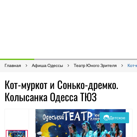
Главная
Афиша Одессы
Театр Юного Зрителя
Кот-
Кот-муркот и Сонько-дремко.
Колысанка Одесса ТЮЗ
Детское