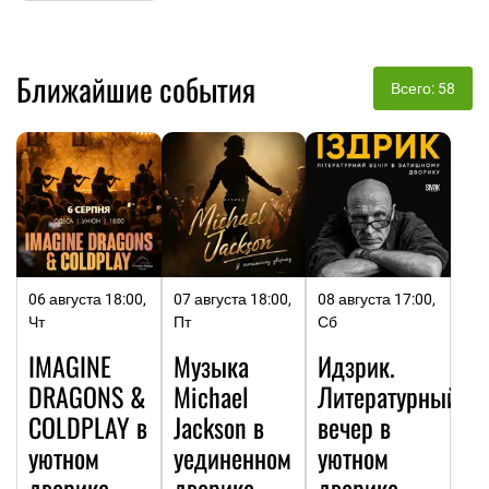
Ближайшие события
Всего: 58
06 августа 18:00,
07 августа 18:00,
08 августа 17:00,
Чт
Пт
Сб
IMAGINE
Музыка
Идзрик.
DRAGONS &
Michael
Литературный
COLDPLAY в
Jackson в
вечер в
уютном
уединенном
уютном
дворике
дворике
дворике