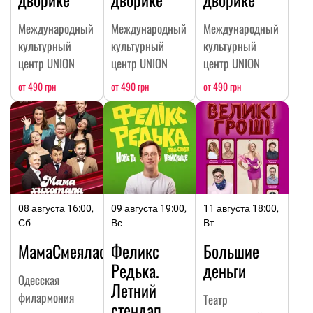
Международный
Международный
Международный
культурный
культурный
культурный
центр UNION
центр UNION
центр UNION
от 490 грн
от 490 грн
от 490 грн
08 августа 16:00,
09 августа 19:00,
11 августа 18:00,
Сб
Вс
Вт
МамаСмеялась
Феликс
Большие
Редька.
деньги
Одесская
Летний
филармония
Театр
стендап