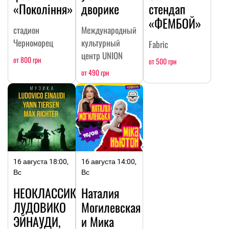
«Покоління»
дворике
стендап
«ФЕМБОЙ»
стадион
Международный
Черноморец
культурный
Fabric
центр UNION
от 800 грн
от 500 грн
от 490 грн
16 августа 18:00,
16 августа 14:00,
Вс
Вс
НЕОКЛАССИКА:
Наталия
ЛУДОВИКО
Могилевская
ЭЙНАУДИ,
и Мика