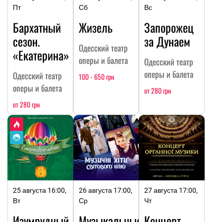
Пт
Сб
Вс
Бархатный
Жизель
Запорожец
сезон.
за Дунаем
Одесский театр
«Екатерина»
оперы и балета
Одесский театр
оперы и балета
Одесский театр
100 - 650 грн
оперы и балета
от 280 грн
от 280 грн
25 августа 16:00,
26 августа 17:00,
27 августа 17:00,
Вт
Ср
Чт
Изумрудный
Музыкальные
Концерт