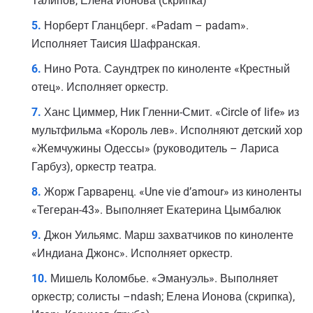
Талипов, Елена Ионова (скрипка)
Норберт Гланцберг. «Padam – padam».
Исполняет Таисия Шафранская.
Нино Рота. Саундтрек по киноленте «Крестный
отец». Исполняет оркестр.
Ханс Циммер, Ник Гленни-Смит. «Circle of life» из
мультфильма «Король лев». Исполняют детский хор
«Жемчужины Одессы» (руководитель – Лариса
Гарбуз), оркестр театра.
Жорж Гарваренц. «Une vie d’amour» из киноленты
«Тегеран-43». Выполняет Екатерина Цымбалюк
Джон Уильямс. Марш захватчиков по киноленте
«Индиана Джонс». Исполняет оркестр.
Мишель Коломбье. «Эмануэль». Выполняет
оркестр; солисты –ndash; Елена Ионова (скрипка),