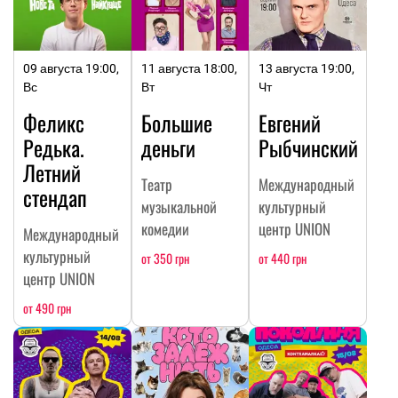
09 августа 19:00,
11 августа 18:00,
13 августа 19:00,
Вс
Вт
Чт
Феликс
Большие
Евгений
Редька.
деньги
Рыбчинский
Летний
Театр
Международный
стендап
музыкальной
культурный
комедии
центр UNION
Международный
культурный
от 350 грн
от 440 грн
центр UNION
от 490 грн