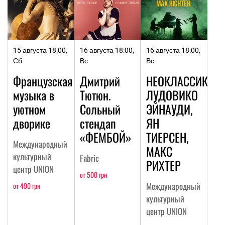
15 августа 18:00,
16 августа 18:00,
16 августа 18:00,
Сб
Вс
Вс
Французская
Дмитрий
НЕОКЛАССИКА:
музыка в
Тютюн.
ЛУДОВИКО
уютном
Сольный
ЭЙНАУДИ,
дворике
стендап
ЯН
«ФЕМБОЙ»
ТИЕРСЕН,
Международный
МАКС
культурный
Fabric
РИХТЕР
центр UNION
от 500 грн
Международный
от 490 грн
культурный
центр UNION