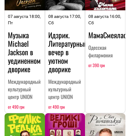
07 августа 18:00,
08 августа 17:00,
08 августа 16:00,
Пт
Сб
Сб
Музыка
Идзрик.
МамаСмеялась
Michael
Литературный
Одесская
Jackson в
вечер в
филармония
уединенном
уютном
от 390 грн
дворике
дворике
Международный
Международный
культурный
культурный
центр UNION
центр UNION
от 490 грн
от 490 грн