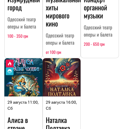
город
хиты
органной
мирового
музыки
Одесский театр
кино
оперы и балета
Одесский театр
оперы и балета
Одесский театр
100 - 350 грн
оперы и балета
200 - 650 грн
от 100 грн
29 августа 11:00,
29 августа 16:00,
Сб
Сб
Алиса в
Наталка
стране
Полтавка