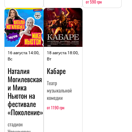
от 590 грн
16 августа 14:00,
18 августа 18:00,
Вс
Вт
Наталия
Кабаре
Могилевская
Театр
и Мика
музыкальной
Ньютон на
комедии
фестивале
от 1190 грн
«Поколение»
стадион
Черноморец