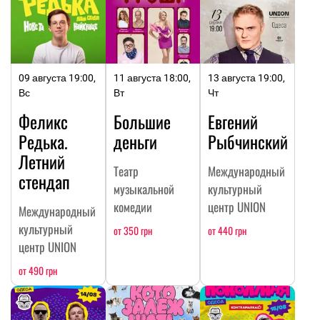
09 августа 19:00,
11 августа 18:00,
13 августа 19:00,
Вс
Вт
Чт
Феликс
Большие
Евгений
Редька.
деньги
Рыбчинский
Летний
Театр
Международный
стендап
музыкальной
культурный
комедии
центр UNION
Международный
культурный
от 350 грн
от 440 грн
центр UNION
от 490 грн