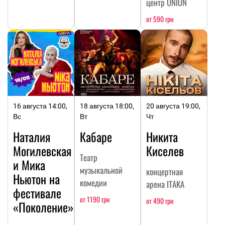
центр UNION
от 590 грн
16 августа 14:00,
18 августа 18:00,
20 августа 19:00,
Вс
Вт
Чт
Наталия
Кабаре
Никита
Могилевская
Киселев
Театр
и Мика
музыкальной
концертная
Ньютон на
комедии
арена ITAKA
фестивале
от 1190 грн
от 490 грн
«Поколение»