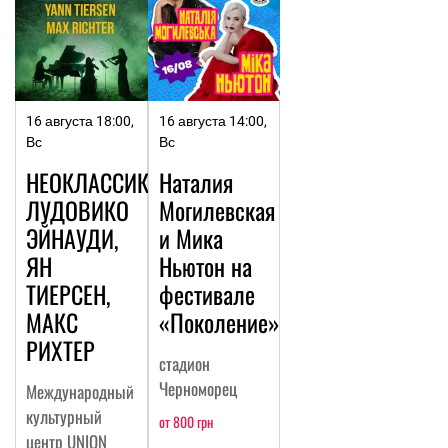
16 августа 18:00,
16 августа 14:00,
Вс
Вс
НЕОКЛАССИКА:
Наталия
ЛУДОВИКО
Могилевская
ЭЙНАУДИ,
и Мика
ЯН
Ньютон на
ТИЕРСЕН,
фестивале
МАКС
«Поколение»
РИХТЕР
стадион
Черноморец
Международный
культурный
от 800 грн
центр UNION