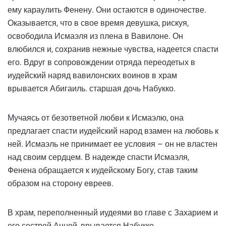
ему караулить Фенену. Они остаются в одиночестве.
Оказывается, что в свое время девушка, рискуя,
освободила Исмаэля из плена в Вавилоне. Он
влюбился и, сохранив нежные чувства, надеется спасти
его. Вдруг в сопровождении отряда переодетых в
иудейский наряд вавилонских воинов в храм
врывается Абигаиль. старшая дочь Набукко.
Мучаясь от безответной любви к Исмаэлю, она
предлагает спасти иудейский народ взамен на любовь к
ней. Исмаэль не принимает ее условия – он не властен
над своим сердцем. В надежде спасти Исмаэля,
Фенена обращается к иудейскому Богу, став таким
образом на сторону евреев.
В храм, переполненный иудеями во главе с Захарием и
его сестрой Анной, врывается Набукко.