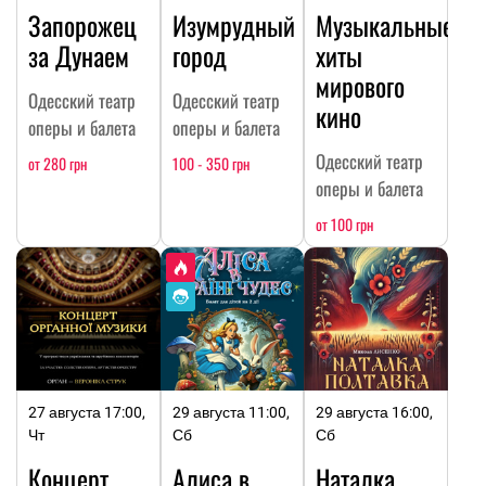
Запорожец
Изумрудный
Музыкальные
за Дунаем
город
хиты
мирового
Одесский театр
Одесский театр
кино
оперы и балета
оперы и балета
Одесский театр
от 280 грн
100 - 350 грн
оперы и балета
от 100 грн
27 августа 17:00,
29 августа 11:00,
29 августа 16:00,
Чт
Сб
Сб
Концерт
Алиса в
Наталка