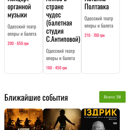
органной
стране
Полтавка
музыки
чудес
Одесский театр
(балетная
оперы и балета
Одесский театр
студия
оперы и балета
210 - 700 грн
С.Антиповой)
200 - 650 грн
Одесский театр
оперы и балета
160 - 450 грн
Ближайшие события
Всего: 58