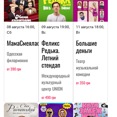
08 августа 16:00,
09 августа 19:00,
11 августа 18:00,
Сб
Вс
Вт
МамаСмеялась
Феликс
Большие
Редька.
деньги
Одесская
Летний
филармония
Театр
стендап
музыкальной
от 390 грн
комедии
Международный
культурный
от 350 грн
центр UNION
от 490 грн