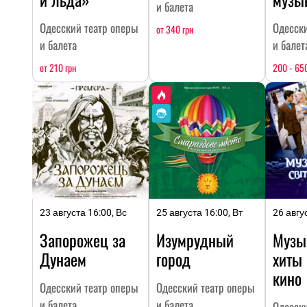
и балета
Одесский театр оперы
Одесск
от 340 грн
и балета
и балет
от 210 грн
200 - 650
23 августа 16:00, Вс
25 августа 16:00, Вт
26 авгу
Запорожец за
Изумрудный
Музы
Дунаем
город
хиты
кино
Одесский театр оперы
Одесский театр оперы
и балета
и балета
Одесск