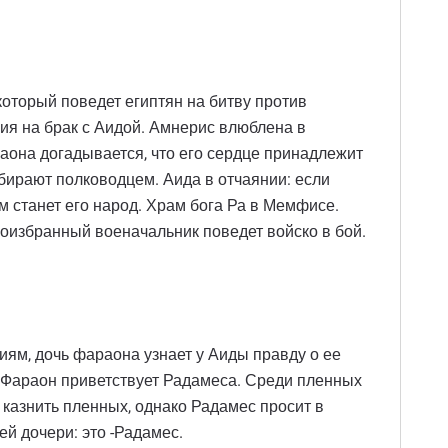
оторый поведет египтян на битву против
ния на брак с Аидой. Амнерис влюблена в
раона догадывается, что его сердце принадлежит
бирают полководцем. Аида в отчаянии: если
м станет его народ. Храм бога Ра в Мемфисе.
воизбранный военачальник поведет войско в бой.
ям, дочь фараона узнает у Аиды правду о ее
. Фараон приветствует Радамеса. Среди пленных
 казнить пленных, однако Радамес просит в
й дочери: это -Радамес.