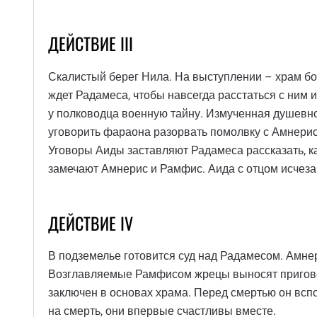
ДЕЙСТВИЕ III
Скалистый берег Нила. На выступлении – храм бо
ждет Радамеса, чтобы навсегда расстаться с ним 
у полководца военную тайну. Измученная душевно
уговорить фараона разорвать помолвку с Амнерисо
Уговоры Аиды заставляют Радамеса рассказать, ка
замечают Амнерис и Рамфис. Аида с отцом исчезаю
ДЕЙСТВИЕ IV
В подземелье готовится суд над Радамесом. Амнер
Возглавляемые Рамфисом жрецы выносят приговор
заключен в основах храма. Перед смертью он всп
на смерть, они впервые счастливы вместе.