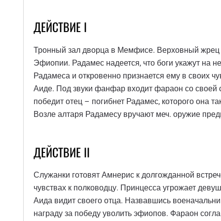
ДЕЙСТВИЕ I
Тронный зал дворца в Мемфисе. Верховный жрец с
Эфиопии. Радамес надеется, что боги укажут на н
Радамеса и откровенно признается ему в своих чу
Аиде. Под звуки фанфар входит фараон со своей 
победит отец – погибнет Радамес, которого она т
Возле алтаря Радамесу вручают меч. оружие предк
ДЕЙСТВИЕ II
Служанки готовят Амнерис к долгожданной встреч
чувствах к полководцу. Принцесса угрожает деву
Аида видит своего отца. Назвавшись военачальник
награду за победу уволить эфиопов. Фараон согла