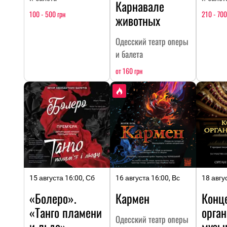
Карнавале
100 - 500 грн
210 - 700
животных
Одесский театр оперы
и балета
от 160 грн
15 августа 16:00, Сб
16 августа 16:00, Вс
18 авгу
«Болеро».
Кармен
Конц
«Танго пламени
орга
Одесский театр оперы
и льда»
музы