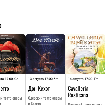
р
ста 17:00, Ср
13 августа 17:00, Чт
14 августа 17:00, Пт
етто
Дон Кихот
Cavalleria
Rusticana
ий театр оперы
Одесский театр оперы
а
и балета
Одесский театр оперы