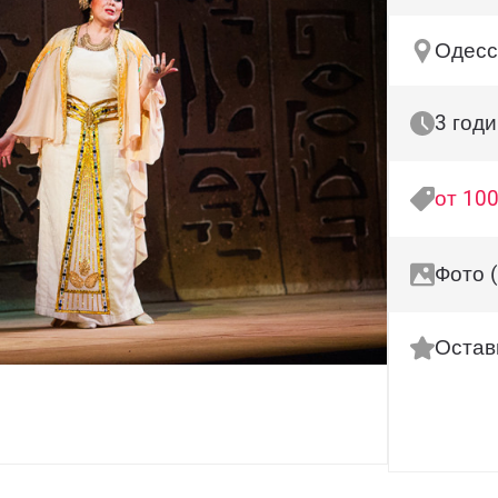
Одесса
3 год
от 100
Фото 
Остав