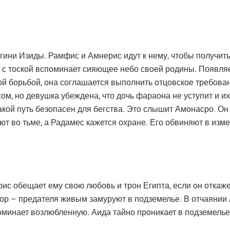
гини Изиды. Рамфис и Амнерис идут к нему, чтобы получить
и с тоской вспоминает сияющее небо своей родины. Появляе
й борьбой, она соглашается выполнить отцовское требова
м, но девушка убеждена, что дочь фараона не уступит и их
кой путь безопасен для бегства. Это слышит Амонасро. Он у
т во тьме, а Радамес кажется охране. Его обвиняют в изме
ис обещает ему свою любовь и трон Египта, если он откаж
 – предателя живым замуруют в подземелье. В отчаянии 
оминает возлюбленную. Аида тайно проникает в подземелье