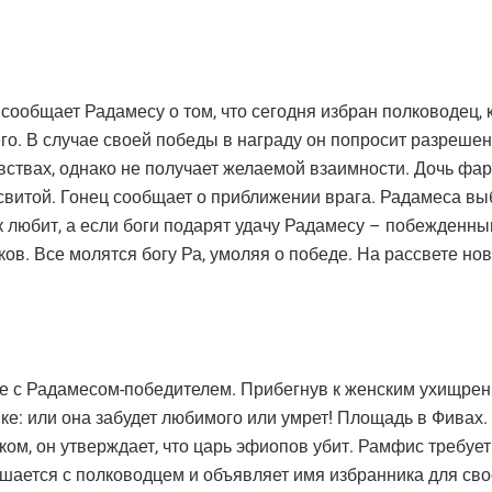
ообщает Радамесу о том, что сегодня избран полководец, к
его. В случае своей победы в награду он попросит разреше
вствах, однако не получает желаемой взаимности. Дочь фа
свитой. Гонец сообщает о приближении врага. Радамеса вы
ак любит, а если боги подарят удачу Радамесу – побежденны
ов. Все молятся богу Ра, умоляя о победе. На рассвете но
е с Радамесом-победителем. Прибегнув к женским ухищрени
шке: или она забудет любимого или умрет! Площадь в Фивах
ом, он утверждает, что царь эфиопов убит. Рамфис требует
шается с полководцем и объявляет имя избранника для свое