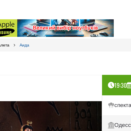
алета
Аида
19:30
спект
Одесс