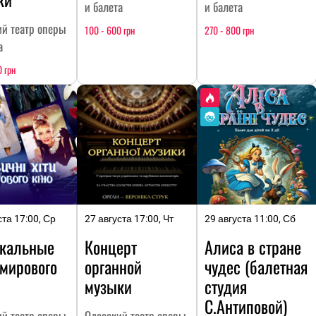
и балета
и балета
ий театр оперы
100 - 600 грн
270 - 800 грн
а
 грн
ста 17:00, Ср
27 августа 17:00, Чт
29 августа 11:00, Сб
кальные
Концерт
Алиса в стране
 мирового
органной
чудес (балетная
музыки
студия
С.Антиповой)
ий театр оперы
Одесский театр оперы