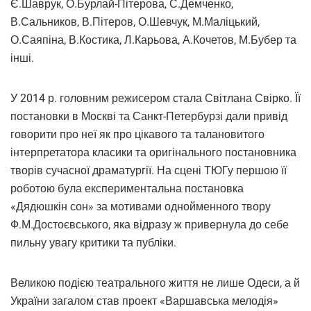
Є.Шаврук, О.Бурлай-Пітерова, С.Демченко,
В.Сальников, В.Пітеров, О.Шевчук, М.Маліцький,
О.Саяпіна, В.Костика, Л.Карьова, А.Кочетов, М.Бубер та
інші.
У 2014 р. головним режисером стала Світлана Свірко. Її
постановки в Москві та Санкт-Петербурзі дали привід
говорити про неї як про цікавого та талановитого
інтерпретатора класики та оригінального постановника
творів сучасної драматургії. На сцені ТЮГу першою її
роботою була експериментальна постановка
«Дядюшкін сон» за мотивами однойменного твору
Ф.М.Достоєвського, яка відразу ж привернула до себе
пильну увагу критики та публіки.
Великою подією театрального життя не лише Одеси, а й
України загалом став проект «Варшавська мелодія»