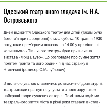
Одеський театр юного глядача ім. Н.А.
Островського
Днем відкриття Одеського театру для дітей (таким було
його ім'я при народженні) стала субота, 10 травня 1930
року, коли прем'єрним показом на 14.00 у приміщенні
колишнього «Північного театру» була призначена
вистава «Фріц Бауер», що розповідає про сумне життя
політемігранта та його родини під час страйку в
Німеччині (режисер С.Мануїлович).
З пильною увагою ставлячись до класичної драматургії,
театр завжди прагнув не упускати з поля зору також
найкращі твори сучасних авторів. Помітними подіями
театрального життя міста в різні роки ставали вистави