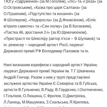
ТЮГу «Одруження» (за М.Гоголем), «Ліс» та «Гроза» (за
О.Островським), «Казка про царя Салтана» (за
О.Пушкіним), «Підступство та кохання» (за
Ф.Шіллером), «Недоросла» (за Д.Фонвізіном), «Біліє
вітрило самотнє» та «Син полку» (за В.Катаєвим),
«Пастка 46, зростання 2-ї» (за Ю.Щекочихіном),
«Пристрасті по Шекспіру (автор п'єси – В.Шулаков) та
ін. режисер – народний артист Росії, лауреат
Державної премії РФ Володимир Пахомов та ін.
Нині визнаним корифеєм є народний артист України,
лауреат Державної премії України ім. Т.Г.Шевченка
Андрій Гончар. Разом з ним у трупі представлені
заслужені артистки України Є.Севиріна та В.Губська,
артисти В.Гульченко, В.Раду, В.Гордієнко, І.Охотниченко,
І.Тільтіков, О.Люшина, С.Фролов, О.Дмитрієва,
Л.Ланець, М.Машукова, З.Скальська, Я.Крилова,