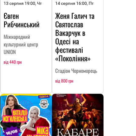
13 серпня 19:00, Чт
14 серпня 16:00, Пт
Євген
Женя Галич та
Рибчинський
Святослав
Вакарчук в
Міжнародний
Одесі на
культурний центр
фестивалі
UNION
«Покоління»
від 440 грн
Стадіон Чорноморець
від 800 грн