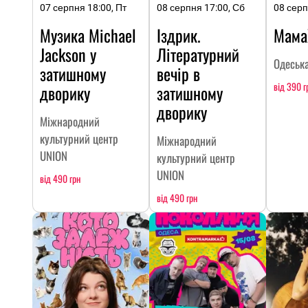
07 серпня 18:00, Пт
08 серпня 17:00, Сб
08 серп
Музика Michael
Іздрик.
Мама
Jackson у
Літературний
Одеська
затишному
вечір в
від 390 г
дворику
затишному
дворику
Міжнародний
культурний центр
Міжнародний
UNION
культурний центр
UNION
від 490 грн
від 490 грн