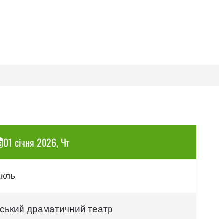
01 січня 2026, Чт
акль
нський драматичний театр