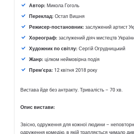
Автор:
Микола Гоголь
Переклад:
Остап Вишня
Режисер-постановник:
заслужений артист Ук
Хореограф:
заслужений діяч мистецтв Україн
Художник по світлу:
Сергій Огрудницький
Жанр:
цілком неймовірна подія
Прем’
єра:
12 квітня 2018 року
Вистава йде без антракту. Тривалість – 70 хв.
Опис вистави:
Звісно, одруження для кожної людини – неповторн
одруження комедію, в якій трапляється чимало див