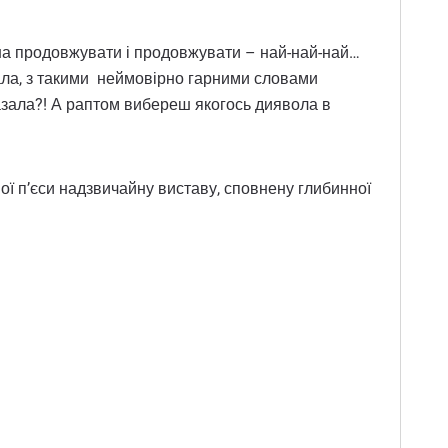
жна продовжувати і продовжувати – най-най-най…
увала, з такими неймовірно гарними словами
казала?! А раптом вибереш якогось диявола в
ної п’єси надзвичайну виставу, сповнену глибинної