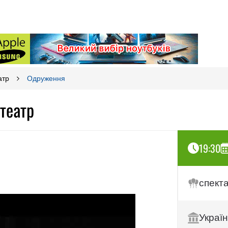
атр
Одруження
театр
19:30
спект
Украї