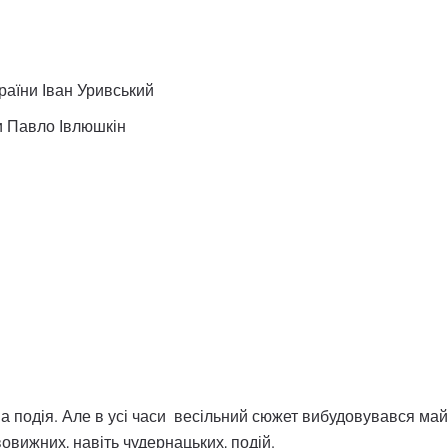
раїни Іван Уривський
и Павло Івлюшкін
а подія. Але в усі часи весільний сюжет вибудовувався ма
овижних, навіть чудернацьких, подій.