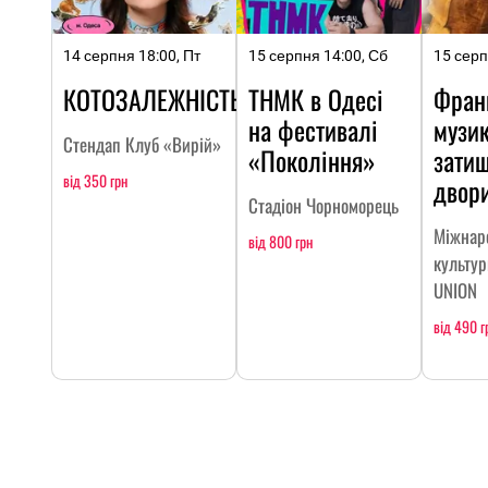
14 серпня 18:00, Пт
15 серпня 14:00, Сб
15 серп
КОТОЗАЛЕЖНІСТЬ
ТНМК в Одесі
Фран
на фестивалі
музик
Стендап Клуб «Вирій»
«Покоління»
зати
від 350 грн
двор
Стадіон Чорноморець
Міжнар
від 800 грн
культур
UNION
від 490 г