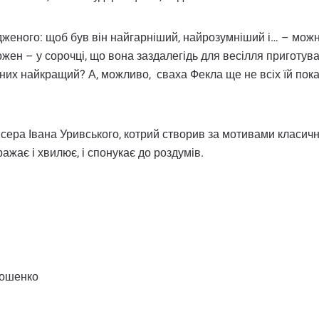
удженого: щоб був він найгарніший, найрозумніший і… – мо
 Кожен – у сорочці, що вона заздалегідь для весілля пригот
 з них найкращий? А, можливо, сваха Фекла ще не всіх їй по
ежисера Івана Уривського, котрий створив за мотивами класич
ажає і хвилює, і спонукає до роздумів.
рошенко