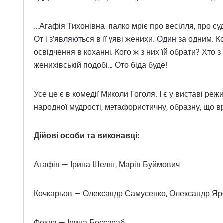
…Агафія Тихонівна палко мріє про весілля, про с
От і з’являються в її уяві женихи. Один за одним.
освідчення в коханні. Кого ж з них їй обрати? Хто
женихівській подобі… Ото біда буде!
Усе це є в комедії Миколи Гоголя. І є у виставі р
народної мудрості, метафористичну, образну, що вр
Дійові особи та виконавці:
Агафія — Ірина Шеляг, Марія Буймович
Кочкарьов — Олександр Самусенко, Олександр Я
Фекла — Ірина Бессараб