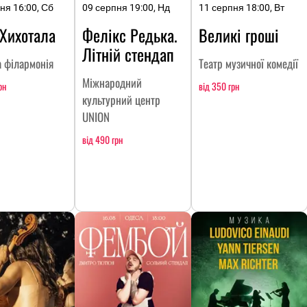
ня 16:00, Сб
09 серпня 19:00, Нд
11 серпня 18:00, Вт
Хихотала
Фелікс Редька.
Великі гроші
Літній стендап
 філармонія
Театр музичної комедії
Міжнародний
рн
від 350 грн
культурний центр
UNION
від 490 грн