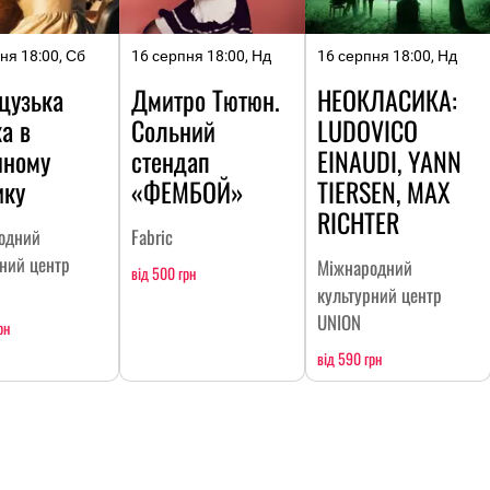
ня 18:00, Сб
16 серпня 18:00, Нд
16 серпня 18:00, Нд
цузька
Дмитро Тютюн.
НЕОКЛАСИКА:
а в
Сольний
LUDOVICO
шному
стендап
EINAUDI, YANN
ику
«ФЕМБОЙ»
TIERSEN, MAX
RICHTER
одний
Fabric
ний центр
Міжнародний
від 500 грн
культурний центр
UNION
рн
від 590 грн