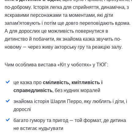
по-доброму. Історія легка для сприйняття, динамічна, з
яскравими персонажами та моментами, які діти
запам’ятовують і потім ще довго переповідають вдома.
А для дорослих це можливість повернутися в
дитинство й побачити, як знайома казка звучить по-
новому — через живу акторську гру та реакцію залу.
Чим особлива вистава «Кіт у чоботях» у ТЮГ:
це казка про
сміливість, кмітливість і
справедливість
, без нудних моралей
знайома історія Шарля Перро, яку люблять і діти, і
дорослі
багато гумору та пригод — той формат, де дитина
не встигає нудьгувати