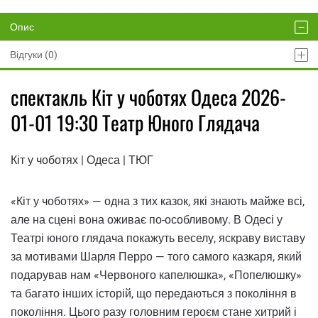
Опис
Відгуки (0)
спектакль Кіт у чоботях Одеса 2026-
01-01 19:30 Театр Юного Глядача
Кіт у чоботях | Одеса | ТЮГ
«Кіт у чоботях» — одна з тих казок, які знають майже всі,
але на сцені вона оживає по-особливому. В Одесі у
Театрі юного глядача покажуть веселу, яскраву виставу
за мотивами Шарля Перро — того самого казкаря, який
подарував нам «Червоного капелюшка», «Попелюшку»
та багато інших історій, що передаються з покоління в
покоління. Цього разу головним героєм стане хитрий і