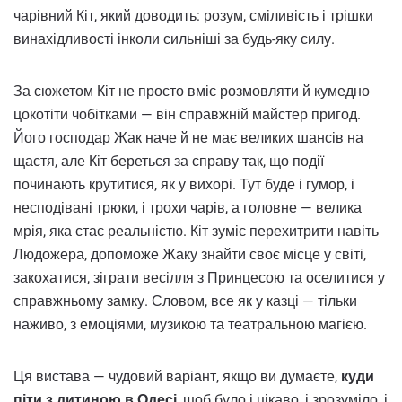
чарівний Кіт, який доводить: розум, сміливість і трішки
винахідливості інколи сильніші за будь-яку силу.
За сюжетом Кіт не просто вміє розмовляти й кумедно
цокотіти чобітками — він справжній майстер пригод.
Його господар Жак наче й не має великих шансів на
щастя, але Кіт береться за справу так, що події
починають крутитися, як у вихорі. Тут буде і гумор, і
несподівані трюки, і трохи чарів, а головне — велика
мрія, яка стає реальністю. Кіт зуміє перехитрити навіть
Людожера, допоможе Жаку знайти своє місце у світі,
закохатися, зіграти весілля з Принцесою та оселитися у
справжньому замку. Словом, все як у казці — тільки
наживо, з емоціями, музикою та театральною магією.
Ця вистава — чудовий варіант, якщо ви думаєте,
куди
піти з дитиною в Одесі
, щоб було і цікаво, і зрозуміло, і