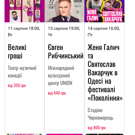
11 серпня 18:00,
13 серпня 19:00,
14 серпня 16:00,
Вт
Чт
Пт
Великі
Євген
Женя Галич
гроші
Рибчинський
та
Святослав
Театр музичної
Міжнародний
Вакарчук в
комедії
культурний
Одесі на
центр UNION
від 350 грн
фестивалі
від 440 грн
«Покоління»
Стадіон
Чорноморець
від 800 грн