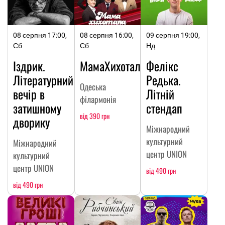
08 серпня 17:00,
08 серпня 16:00,
09 серпня 19:00,
Сб
Сб
Нд
Іздрик.
МамаХихотала
Фелікс
Літературний
Редька.
Одеська
вечір в
Літній
філармонія
затишному
стендап
від 390 грн
дворику
Міжнародний
культурний
Міжнародний
центр UNION
культурний
центр UNION
від 490 грн
від 490 грн