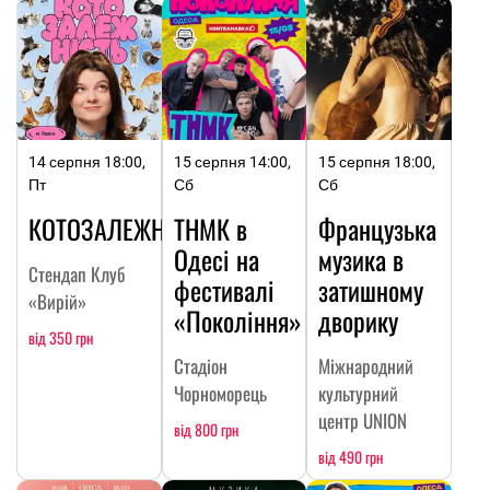
14 серпня 18:00,
15 серпня 14:00,
15 серпня 18:00,
Пт
Сб
Сб
КОТОЗАЛЕЖНІСТЬ
ТНМК в
Французька
Одесі на
музика в
Стендап Клуб
фестивалі
затишному
«Вирій»
«Покоління»
дворику
від 350 грн
Стадіон
Міжнародний
Чорноморець
культурний
центр UNION
від 800 грн
від 490 грн