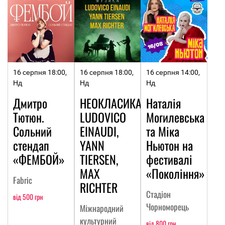
16 серпня 18:00,
16 серпня 18:00,
16 серпня 14:00,
Нд
Нд
Нд
Дмитро
НЕОКЛАСИКА:
Наталія
Тютюн.
LUDOVICO
Могилевська
Сольний
EINAUDI,
та Міка
стендап
YANN
Ньютон на
«ФЕМБОЙ»
TIERSEN,
фестивалі
MAX
«Покоління»
Fabric
RICHTER
Стадіон
від 500 грн
Чорноморець
Міжнародний
культурний
від 800 грн