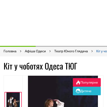
Головна
Афіша Одеси
Театр Юного Глядача
Кіт у ч
Кіт у чоботях Одеса ТЮГ
Популярне
Дитяче