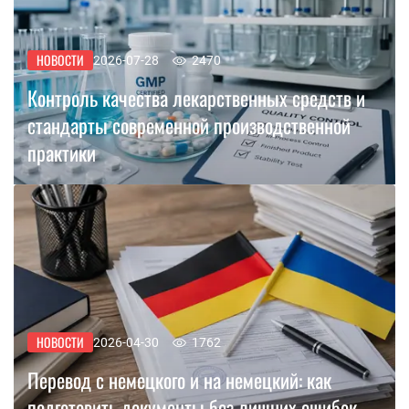
НОВОСТИ
2026-07-28
2470
Контроль качества лекарственных средств и
стандарты современной производственной
практики
НОВОСТИ
2026-04-30
1762
Перевод с немецкого и на немецкий: как
подготовить документы без лишних ошибок