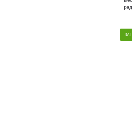
мес
рад
ЗАГ