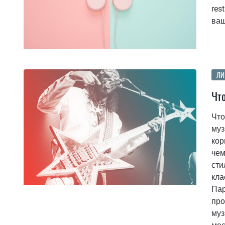
res
ваш
ЛИ
Что
Что
муз
кор
чем
сти
кла
Пар
про
муз