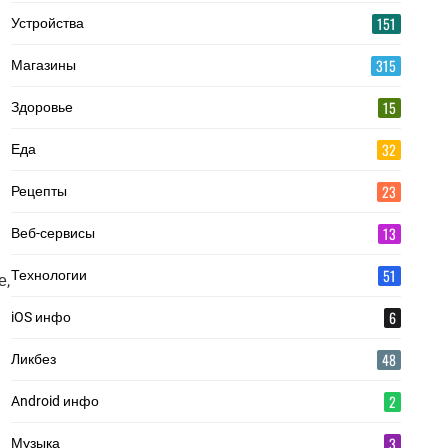
151
Устройства
315
Магазины
15
Здоровье
32
Еда
23
Рецепты
13
Веб-сервисы
51
Технологии
е,
6
iOS инфо
48
Ликбез
2
Android инфо
3
Музыка