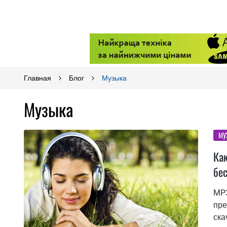
Главная
Блог
Музыка
Музыка
МУ
Ка
бес
MP3
пре
ска