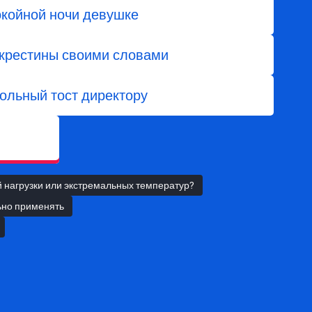
окойной ночи девушке
 крестины своими словами
ольный тост директору
й нагрузки или экстремальных температур?
льно применять