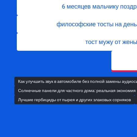
6 месяцев мальчику позд
философские тосты на день
тост мужу от жен
Как улучшить звук в автомобиле без полной замены аудио
Солнечные панели для частного дома: реальная экономия
Лучшие гербициды от пырея и других злаковых сорняков