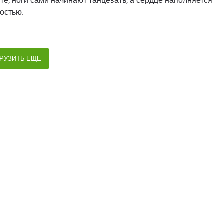
те; ноги сами начинают танцевать, а сердце наполняется
остью.
РУЗИТЬ ЕЩЕ