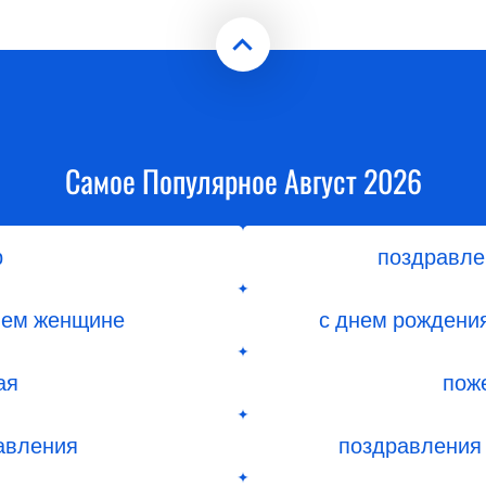
Самое Популярное Август 2026
р
поздравле
ием женщине
с днем рождени
ая
пож
авления
поздравления 