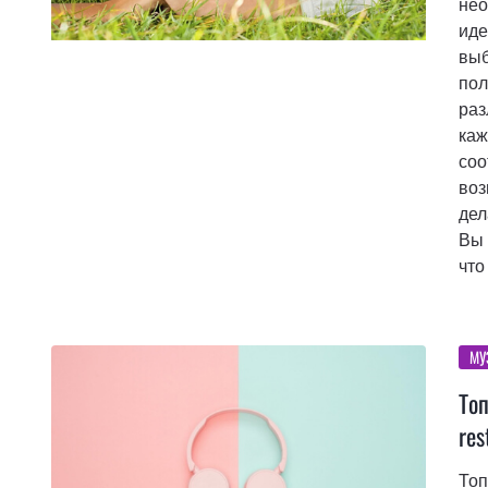
нео
иде
выб
пол
раз
каж
соо
воз
дел
Вы 
что
МУ
Топ
res
Топ