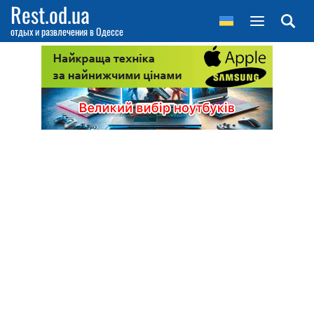
Rest.od.ua
отдых и развлечения в Одессе