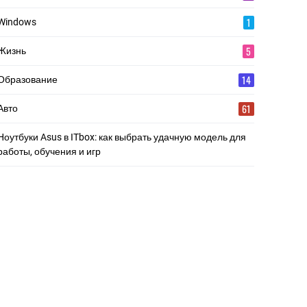
1
Windows
5
Жизнь
14
Образование
61
Авто
Ноутбуки Asus в ITbox: как выбрать удачную модель для
работы, обучения и игр