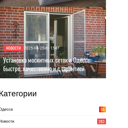
НОВОСТИ
2025-04-25
1547
Установка москитных сеток в Одессе:
быстро, качественно и с гарантией
Категории
56
Одесса
283
Новости