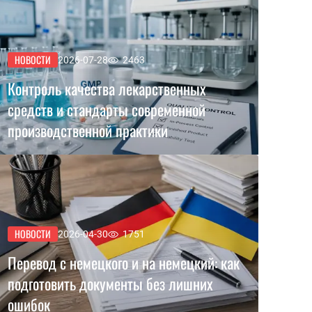
НОВОСТИ
2026-07-28
2463
Контроль качества лекарственных
средств и стандарты современной
производственной практики
НОВОСТИ
2026-04-30
1751
Перевод с немецкого и на немецкий: как
подготовить документы без лишних
ошибок