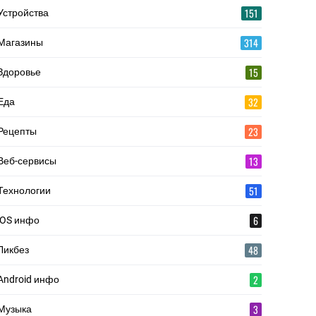
151
Устройства
314
Магазины
15
Здоровье
32
Еда
23
Рецепты
13
Веб-сервисы
51
Технологии
6
iOS инфо
48
Ликбез
2
Android инфо
3
Музыка