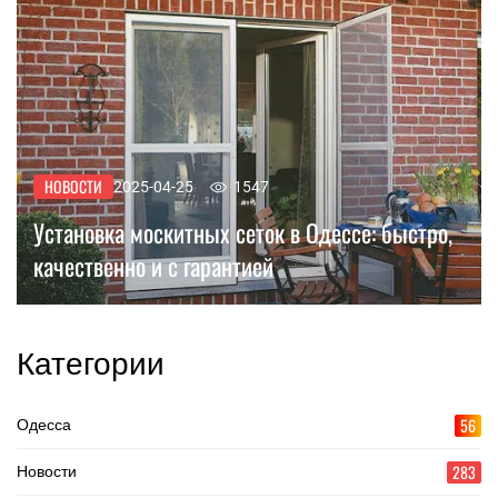
НОВОСТИ
2025-04-25
1547
Установка москитных сеток в Одессе: быстро,
качественно и с гарантией
Категории
56
Одесса
283
Новости