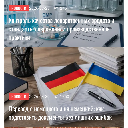
НОВОСТИ
2026-07-28
2461
Контроль качества лекарственных средств и
стандарты современной производственной
практики
НОВОСТИ
2026-04-30
1750
Перевод с немецкого и на немецкий: как
подготовить документы без лишних ошибок