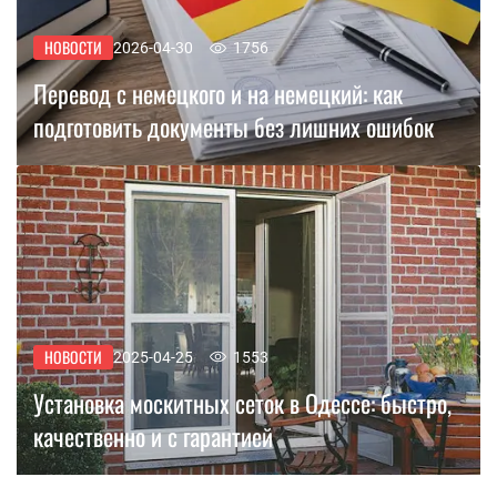
НОВОСТИ
2026-04-30
1756
Перевод с немецкого и на немецкий: как
подготовить документы без лишних ошибок
НОВОСТИ
2025-04-25
1553
Установка москитных сеток в Одессе: быстро,
качественно и с гарантией