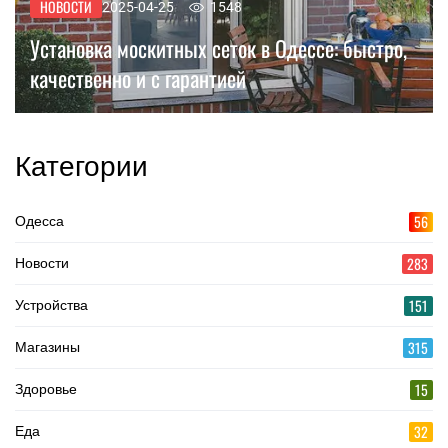
НОВОСТИ
2025-04-25
1548
Установка москитных сеток в Одессе: быстро,
качественно и с гарантией
Категории
56
Одесса
283
Новости
151
Устройства
315
Магазины
15
Здоровье
32
Еда