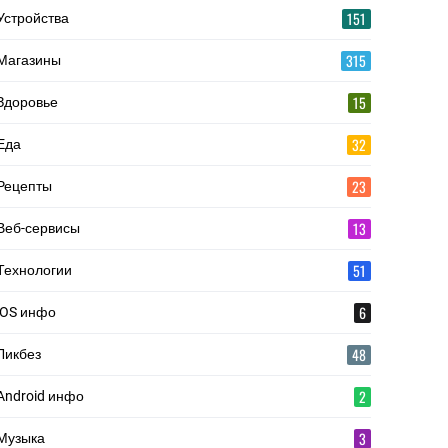
151
Устройства
315
Магазины
15
Здоровье
32
Еда
23
Рецепты
13
Веб-сервисы
51
Технологии
6
iOS инфо
48
Ликбез
2
Android инфо
3
Музыка