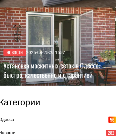
НОВОСТИ
2025-04-25
1557
Установка москитных сеток в Одессе:
быстро, качественно и с гарантией
Категории
56
Одесса
282
Новости