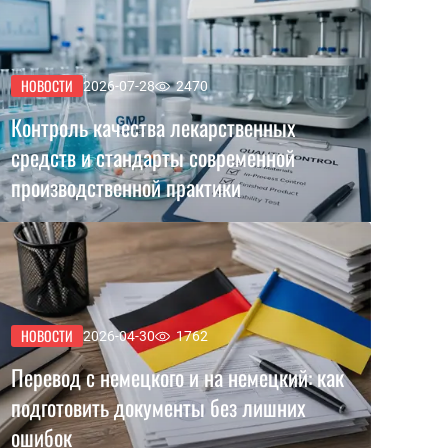
НОВОСТИ
2026-07-28
2470
Контроль качества лекарственных
средств и стандарты современной
производственной практики
НОВОСТИ
2026-04-30
1762
Перевод с немецкого и на немецкий: как
подготовить документы без лишних
ошибок