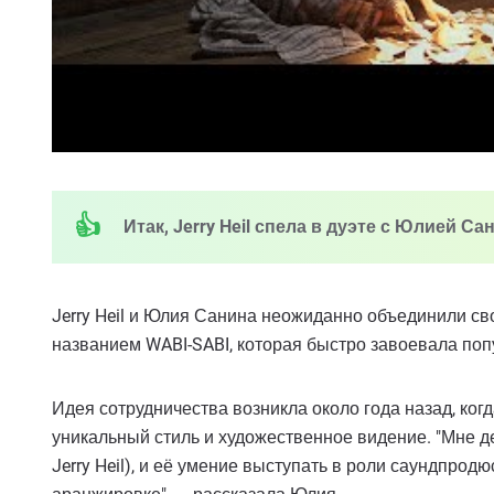
Итак, Jerry Heil спела в дуэте с Юлией Са
Jerry Heil и Юлия Санина неожиданно объединили св
названием WABI-SABI, которая быстро завоевала поп
Идея сотрудничества возникла около года назад, ког
уникальный стиль и художественное видение. "Мне 
Jerry Heil), и её умение выступать в роли саундпродюс