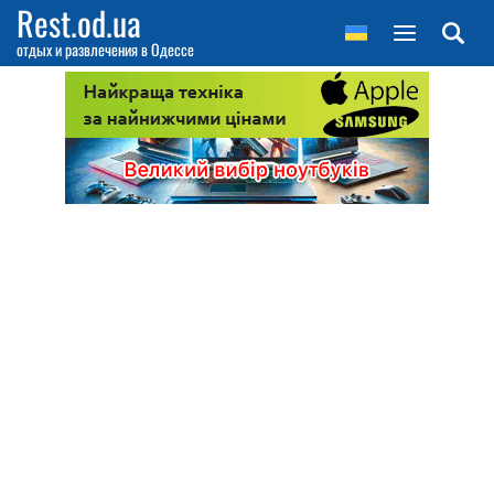
Rest.od.ua
отдых и развлечения в Одессе