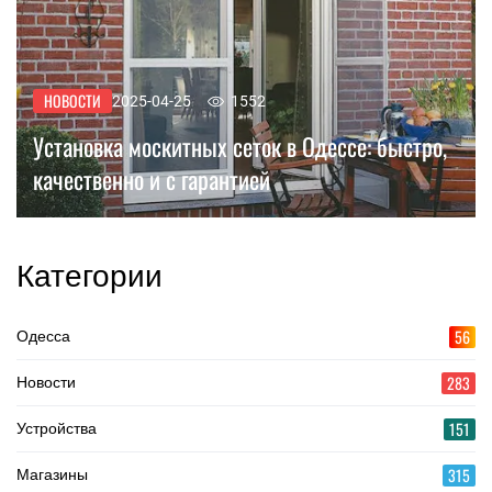
НОВОСТИ
2025-04-25
1552
Установка москитных сеток в Одессе: быстро,
качественно и с гарантией
Категории
56
Одесса
283
Новости
151
Устройства
315
Магазины