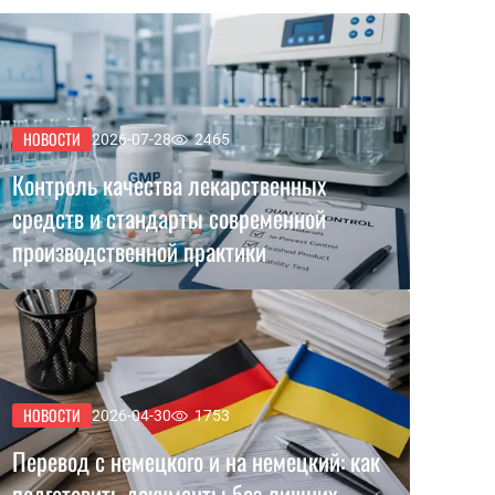
НОВОСТИ
2026-07-28
2465
Контроль качества лекарственных
средств и стандарты современной
производственной практики
НОВОСТИ
2026-04-30
1753
Перевод с немецкого и на немецкий: как
подготовить документы без лишних