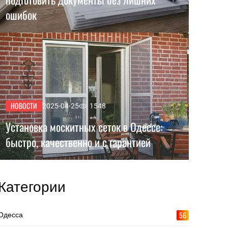
ошибок
НОВОСТИ
2025-04-25
1548
Установка москитных сеток в Одессе:
быстро, качественно и с гарантией
Категории
56
Одесса