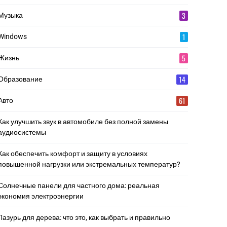
3
Музыка
1
Windows
5
Жизнь
14
Образование
61
Авто
Как улучшить звук в автомобиле без полной замены
аудиосистемы
Как обеспечить комфорт и защиту в условиях
повышенной нагрузки или экстремальных температур?
Солнечные панели для частного дома: реальная
экономия электроэнергии
Лазурь для дерева: что это, как выбрать и правильно