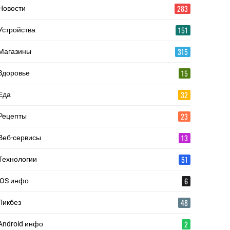
283
Новости
151
Устройства
315
Магазины
15
Здоровье
32
Еда
23
Рецепты
13
Веб-сервисы
51
Технологии
6
iOS инфо
48
Ликбез
2
Android инфо