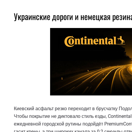
Украинские дороги и немецкая резин
Киевский асфальт резко переходит в брусчатку Подол
Чтобы покрытие не диктовало стиль езды, Continenta
ежедневной городской рутины подойдёт PremiumCont
гасит крены, а три широких канала за 0,2 секунды отв