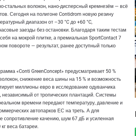
но-стальных волокон, нано-дисперсный кремнезём — всё
тов. Сегодня на полигоне Contidrom новую резину
ратурный диапазон от –30 °C до +60 °C,
часовые заезды без остановки. Благодаря таким тестам
ебя на мокрой плитке, а премиальная SportContact 7
ном повороте — результат, ранее доступный только
грамма «Conti GreenConcept» предусматривает 50 %
волокон, снижение веса шины на 15 % и возможность
стирует миллионы евро в исследование одуванчика
к, независимый от тропических плантаций. Системы
 реальном времени передают температуру, давление и
оммерческих автопарков ЕС на треть. А для
е сопротивление качению, шум 67 дБ и усиленная
кг веса батареи.