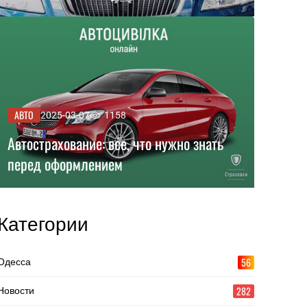
АВТО
2025-03-07
1158
Автострахование: все, что нужно знать
перед оформлением
Категории
56
Одесса
282
Новости