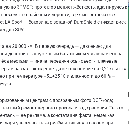
нную по 3PMSF: протектор меняет жёсткость, адаптируясь к
ы проходят по районным дорогам, где ямы встречаются
t LX Sport — боковина с вставкой DuraShield снижает риск
ми для SUV.
а на 20 000 км. В первую очередь — давление: для
ьней дорогой с загруженным багажником увеличьте его на
колёса местами — иначе передняя ось «съест» плечевые
ерьте развал-схождение: даже отклонение на 0,2° «съест»
но при температуре +5…+25 °C и влажности до 60 % —
учука.
торизованным центрам с прозрачным фото DOT-кода;
сплатный ремонт первого прокола и год хранения. Те, кто
енталь — не реклама, а констатация факта: немецкая
и, даря уверенность за рулём и тишину в салоне при