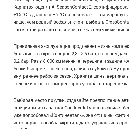
Карпатах, оценят AllSeasonContact 2, сертифицирова
+15 °C в долине и –5 °C на перевале. Если маршрут
чаще, чем ровный асфальт, стоит выбрать CrossContac
грыж в три раза по сравнению с классическими шина
Правильная эксплуатация продлевает жизнь комплект
большинства кроссоверов 2,3–2,5 бар, но перед дал
0,2 бар. Раз в 8 000 км меняйте передние и задние 
блоки быстрее. После попадания в глубокую яму пров
внутреннее ребро за сезон. Храните шины вертикаль
солнце и озон от компрессоров ускоряют старение ка
Выбирая место покупки, отдавайте предпочтение ав
официальная гарантия Continental часто включает бе
уже попробовал «Континенталь», знают: шины контин
инженерия способна укротить даже украинские дорог