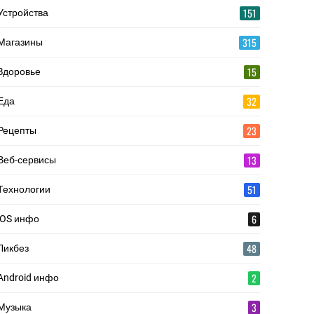
151
Устройства
315
Магазины
15
Здоровье
32
Еда
23
Рецепты
13
Веб-сервисы
51
Технологии
6
iOS инфо
48
Ликбез
2
Android инфо
3
Музыка