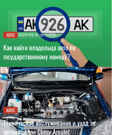
АВТО
2025-05-31
1578
Как найти владельца авто по
государственному номеру?
АВТО
2025-06-17
1440
Техническое обслуживание и уход за
автомобилем Chery Amulet