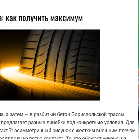
а: как получить максимум
а, а затем — в разбитый бетон Бориспольской трассы.
l предлагает разные линейки под конкретные условия. Для
act 7: асимметричный рисунок с жёстким внешним плечом
одят воду из пятна контакта. Те, кто обожает уикенды в