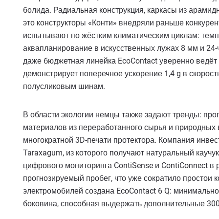
болида. Радиальная конструкция, каркасы из арамид
это конструкторы «Конти» внедряли раньше конкурен
испытывают по жёстким климатическим циклам: темпе
аквапланирование в искусственных лужах 8 мм и 24-
даже бюджетная линейка EcoContact уверенно ведёт с
демонстрирует поперечное ускорение 1,4 g в скорост
полусликовым шинам.
В области экологии немцы также задают тренды: про
материалов из переработанного сырья и природных 
многократной 3D-печати протектора. Компания инве
Taraxagum, из которого получают натуральный каучу
цифрового мониторинга ContiSense и ContiConnect в
прогнозируемый пробег, что уже сократило простои к
электромобилей создана EcoContact 6 Q: минимально
боковина, способная выдержать дополнительные 300 