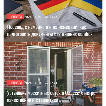
НОВОСТИ
2026-04-30
1746
Перевод с немецкого и на немецкий: как
подготовить документы без лишних ошибок
НОВОСТИ
2025-04-25
1541
Установка москитных сеток в Одессе: быстро,
качественно и с гарантией