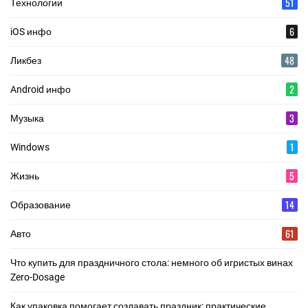
51
Технологии
6
iOS инфо
48
Ликбез
2
Android инфо
3
Музыка
1
Windows
5
Жизнь
14
Образование
61
Авто
Что купить для праздничного стола: немного об игристых винах
Zero-Dosage
Как упаковка помогает создавать праздник: практические