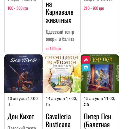
на
100 - 500 грн
210 - 700 грн
Карнавале
животных
Одесский театр
оперы и балета
от 160 грн
13 августа 17:00,
14 августа 17:00,
15 августа 11:00,
Чт
Пт
Сб
Дон Кихот
Cavalleria
Питер Пен
Rusticana
(Балетная
Одесский театр