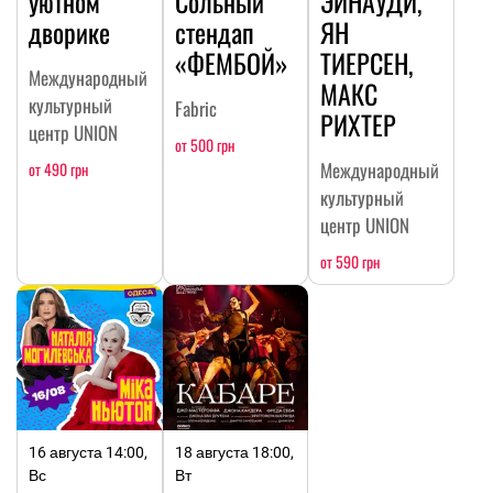
уютном
Сольный
ЭЙНАУДИ,
дворике
стендап
ЯН
«ФЕМБОЙ»
ТИЕРСЕН,
Международный
МАКС
культурный
Fabric
РИХТЕР
центр UNION
от 500 грн
Международный
от 490 грн
культурный
центр UNION
от 590 грн
16 августа 14:00,
18 августа 18:00,
Вс
Вт