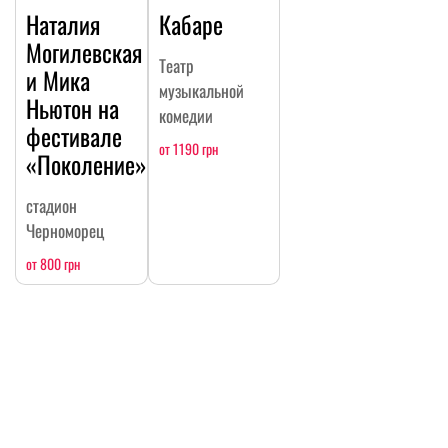
Наталия
Кабаре
Могилевская
Театр
и Мика
музыкальной
Ньютон на
комедии
фестивале
от 1190 грн
«Поколение»
стадион
Черноморец
от 800 грн