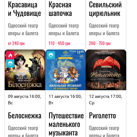
Красавица
Красная
Севильский
и Чудовище
шапочка
цирюльник
Одесский театр
Одесский театр
Одесский театр
оперы и балета
оперы и балета
оперы и балета
от 240 грн
110 - 450 грн
260 - 750 грн
09 августа 16:00,
11 августа 16:00,
12 августа 17:00,
Вс
Вт
Ср
Белоснежка
Путешествие
Риголетто
маленького
Одесский театр
Одесский театр
музыканта
оперы и балета
оперы и балета