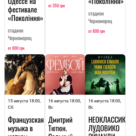
Одессе на
«Покоління»
от 350 грн
фестивале
стадион
«Покоління»
Черноморец
стадион
от 800 грн
Черноморец
от 800 грн
15 августа 18:00,
16 августа 18:00,
16 августа 18:00,
Сб
Вс
Вс
Французская
Дмитрий
НЕОКЛАССИКА:
музыка в
Тютюн.
ЛУДОВИКО