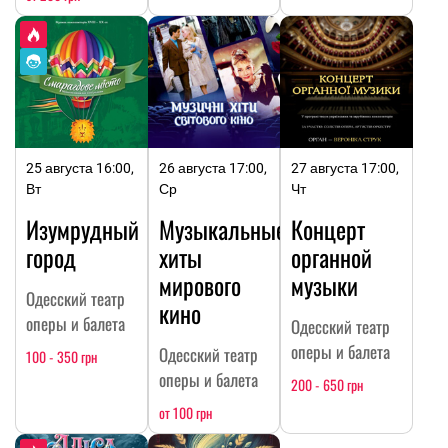
25 августа 16:00,
26 августа 17:00,
27 августа 17:00,
Вт
Ср
Чт
Изумрудный
Музыкальные
Концерт
город
хиты
органной
мирового
музыки
Одесский театр
кино
оперы и балета
Одесский театр
оперы и балета
Одесский театр
100 - 350 грн
оперы и балета
200 - 650 грн
от 100 грн