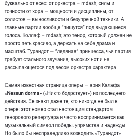
буквально от всех: от оркестра – mdash; силы и
точности от хора — мощности и дисциплины, от
солистов — выносливости и безупречной техники. А
главные партии вообще “пишутся” под выдающиеся
голоса. Коллаф – mdash; это тенор, который должен не
просто петь красиво, а держать на себе драма и
масштаб. Турандот — “ледяная” принцесса, чья партия
требует стального звучания, высоких нот и не
рассыпающегося под весом оркестра характера
Самая известная страница оперы — ария Калафа
«Nessun dorma»
(«Никто бодрствует») из последнего
действия. Ее знают даже те, кто никогда не был в
опере: этот номер стал настоящим стандартом
тенорового репертуара и часто воспринимается как
музыкальный символ победы, упрямства и надежды.
Но было бы несправедливо возводить «Турандот»