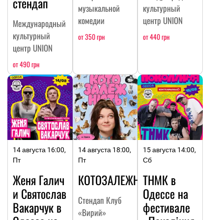
стендап
музыкальной
культурный
комедии
центр UNION
Международный
культурный
от 350 грн
от 440 грн
центр UNION
от 490 грн
14 августа 16:00,
14 августа 18:00,
15 августа 14:00,
Пт
Пт
Сб
Женя Галич
КОТОЗАЛЕЖНОСТЬ
ТНМК в
и Святослав
Одессе на
Стендап Клуб
Вакарчук в
фестивале
«Вирий»