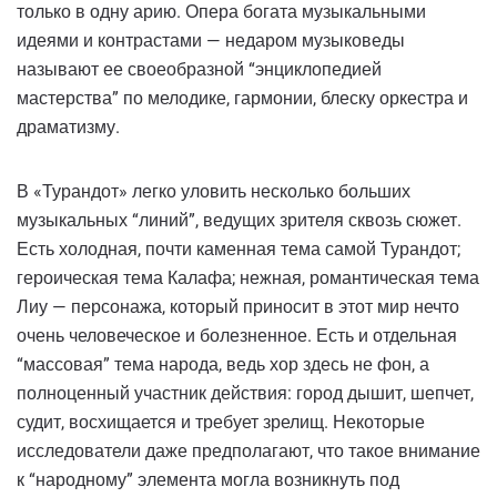
только в одну арию. Опера богата музыкальными
идеями и контрастами — недаром музыковеды
называют ее своеобразной “энциклопедией
мастерства” по мелодике, гармонии, блеску оркестра и
драматизму.
В «Турандот» легко уловить несколько больших
музыкальных “линий”, ведущих зрителя сквозь сюжет.
Есть холодная, почти каменная тема самой Турандот;
героическая тема Калафа; нежная, романтическая тема
Лиу — персонажа, который приносит в этот мир нечто
очень человеческое и болезненное. Есть и отдельная
“массовая” тема народа, ведь хор здесь не фон, а
полноценный участник действия: город дышит, шепчет,
судит, восхищается и требует зрелищ. Некоторые
исследователи даже предполагают, что такое внимание
к “народному” элемента могла возникнуть под