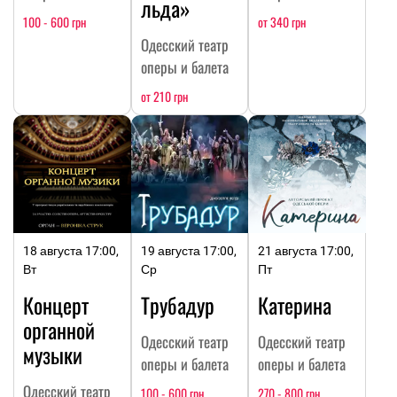
льда»
100 - 600 грн
от 340 грн
Одесский театр
оперы и балета
от 210 грн
18 августа 17:00,
19 августа 17:00,
21 августа 17:00,
Вт
Ср
Пт
Концерт
Трубадур
Катерина
органной
Одесский театр
Одесский театр
музыки
оперы и балета
оперы и балета
Одесский театр
100 - 600 грн
270 - 800 грн