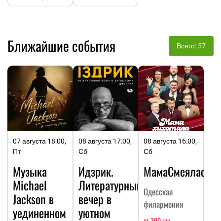
Ближайшие события
Всего: 57
07 августа 18:00,
08 августа 17:00,
08 августа 16:00,
Пт
Сб
Сб
Музыка
Идзрик.
МамаСмеялась
Michael
Литературный
Одесская
Jackson в
вечер в
филармония
уединенном
уютном
от 390 грн