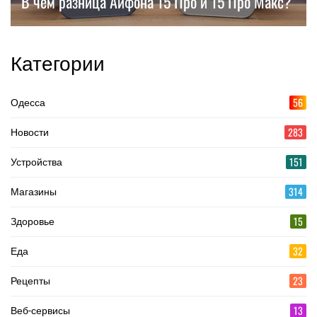
В чем разница Айфона 15 Про и 15 Про Макс?
Категории
56
Одесса
283
Новости
151
Устройства
314
Магазины
15
Здоровье
32
Еда
23
Рецепты
13
Веб-сервисы